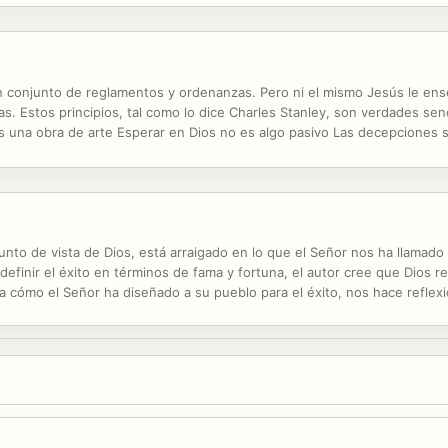
un conjunto de reglamentos y ordenanzas. Pero ni el mismo Jesús le ens
s. Estos principios, tal como lo dice Charles Stanley, son verdades sen
s una obra de arte Esperar en Dios no es algo pasivo Las decepciones s
 corazón Dios asume toda la responsabilidad de sus necesidades si uste
unto de vista de Dios, está arraigado en lo que el Señor nos ha llamado
efinir el éxito en términos de fama y fortuna, el autor cree que Dios r
la cómo el Señor ha diseñado a su pueblo para el éxito, nos hace reflex
vota; la clave más poderosa para triunfar en la vida; la...