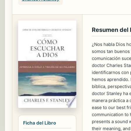
Resumen del
¿Nos habla Dios h
somos tan buenos p
comunicación suced
doctor Charles Sta
identificarnos con 
hemos aprendido. L
bíblica, perspecti
doctor Stanley ha 
manera práctica a 
ease to our best fr
communication to h
presents a sound w
Ficha del Libro
their meaning, and