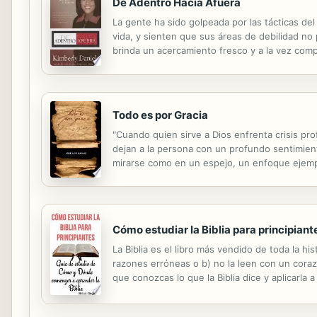
De Adentro Hacia Afuera
La gente ha sido golpeada por las tácticas de
vida, y sienten que sus áreas de debilidad no 
brinda un acercamiento fresco y a la vez com
comportamientos y culpas sin tratar. Daniels co
Todo es por Gracia
"Cuando quien sirve a Dios enfrenta crisis prof
dejan a la persona con un profundo sentimien
mirarse como en un espejo, un enfoque ejemplar
Cómo estudiar la Biblia para principiant
La Biblia es el libro más vendido de toda la hi
razones erróneas o b) no la leen con un coraz
que conozcas lo que la Biblia dice y aplicarla 
aprender lo que la Palabra de Dios tiene que de