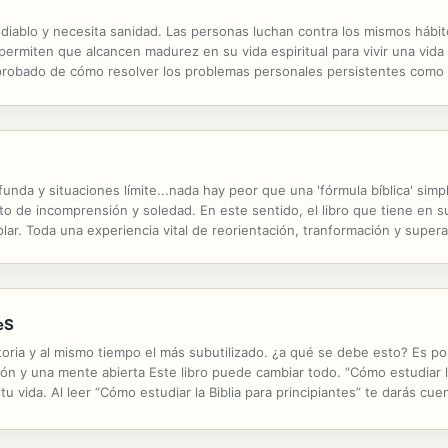
l diablo y necesita sanidad. Las personas luchan contra los mismos hábi
permiten que alcancen madurez en su vida espiritual para vivir una vida c
probado de cómo resolver los problemas personales persistentes como l
mbina las mejores tácticas de dos estrategias espirituales: la oración d
unda y situaciones límite...nada hay peor que una 'fórmula bíblica' simpl
to de incomprensión y soledad. En este sentido, el libro que tiene en 
. Toda una experiencia vital de reorientación, tranformación y superaci
eS
storia y al mismo tiempo el más subutilizado. ¿a qué se debe esto? Es por
ón y una mente abierta Este libro puede cambiar todo. “Cómo estudiar la
a tu vida. Al leer “Cómo estudiar la Biblia para principiantes” te darás
cir, y una de esas vías cambiaran tu vida... si lo permites.