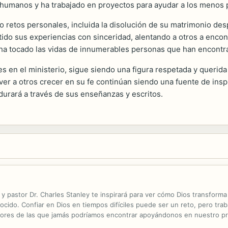
humanos y ha trabajado en proyectos para ayudar a los menos pr
ado retos personales, incluida la disolución de su matrimonio d
ido sus experiencias con sinceridad, alentando a otros a encon
ia ha tocado las vidas de innumerables personas que han encont
 en el ministerio, sigue siendo una figura respetada y querida 
er a otros crecer en su fe continúan siendo una fuente de insp
durará a través de sus enseñanzas y escritos.
 y pastor Dr. Charles Stanley te inspirará para ver cómo Dios transform
ido. Confiar en Dios en tiempos difíciles puede ser un reto, pero traba
yores de las que jamás podríamos encontrar apoyándonos en nuestro pr
a a creer en el amor de Dios y a descansar en Su propósito para nosotr