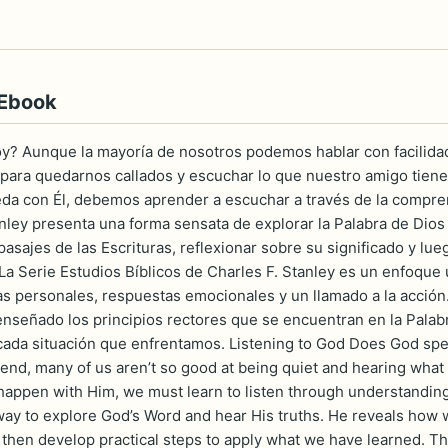
 Ebook
oy? Aunque la mayoría de nosotros podemos hablar con facilid
ara quedarnos callados y escuchar lo que nuestro amigo tiene 
a con Él, debemos aprender a escuchar a través de la compren
nley presenta una forma sensata de explorar la Palabra de Dio
pasajes de las Escrituras, reflexionar sobre su significado y lue
a Serie Estudios Bíblicos de Charles F. Stanley es un enfoque ú
vas personales, respuestas emocionales y un llamado a la acció
enseñado los principios rectores que se encuentran en la Pala
cada situación que enfrentamos. Listening to God Does God spea
iend, many of us aren’t so good at being quiet and hearing what o
appen with Him, we must learn to listen through understanding 
ay to explore God’s Word and hear His truths. He reveals how we
 then develop practical steps to apply what we have learned. Th