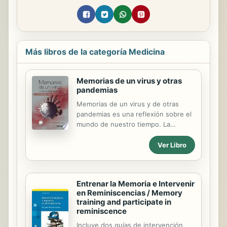
Más libros de la categoría Medicina
Memorias de un virus y otras
pandemias
Memorias de un virus y de otras
pandemias es una reflexión sobre el
mundo de nuestro tiempo. La
pandemia aparecida en Wuhan, como
las conocidas a lo largo de los siglos,
Ver Libro
ha sido causada por un agente
natural, pero su propagación y su
magnitud han sido favorecidas por
Entrenar la Memoria e Intervenir
las condiciones sociales y
en Reminiscencias / Memory
económicas existentes, las
training and participate in
decisiones de los gobernantes y la
reminiscence
conducta de grupos de seres
Incluye dos guías de intervención
humanos. Los hombres de épocas