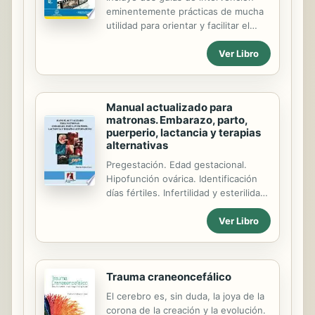
eminentemente prácticas de mucha
anteriores no eran conscientes de la
utilidad para orientar y facilitar el
inconveniencia de sus actos y poco
trabajo a los profesionales
podían hacer para evitar los males
Ver Libro
encargados del diseño y desarrollo
que les afectaban. No puede
de programas de intervención en
afirmarse lo mismo en relación a los
este campo. Ambas ofrecen
de...
contenidos, propuestas
Manual actualizado para
metodológicas, indicaciones diversas
matronas. Embarazo, parto,
y materiales para que los
puerperio, lactancia y terapias
profesionales puedan diseñar e
alternativas
implementar intervenciones
Pregestación. Edad gestacional.
contextualizadas.
Hipofunción ovárica. Identificación
días fértiles. Infertilidad y esterilidad.
Condiciones prenatales. Infecciones
Ver Libro
tópicas vaginales.
Trauma craneoncefálico
El cerebro es, sin duda, la joya de la
corona de la creación y la evolución.