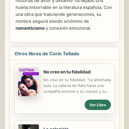
historias de amor y desamor ha dejado una
huella imborrable en la literatura española. Con
una obra que trasciende generaciones, su
nombre seguirá siendo sinónimo de
romanticismo
y conexión emocional.
Otros libros de Corín Tellado
No creo en tu fidelidad
No creo en tu fidelidad: "La almohada
sola. La cabeza de Rafa hacía una
compañía enorme y su cuerpo y sus
besos y caricias. Rafael resultaba
demasiado posesivo. Pero a ella le
Ver Libro
gustaba que lo fuera. También le
gustaba pensar en sí misma. ¡Quién
iba a decirle que Kico Entrialgo iba a
estar allí destinado de notario...!