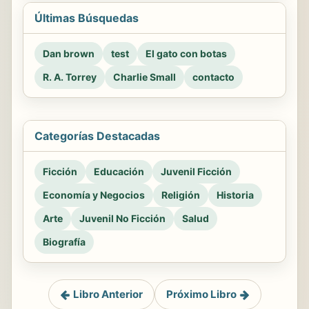
Últimas Búsquedas
Dan brown
test
El gato con botas
R. A. Torrey
Charlie Small
contacto
Categorías Destacadas
Ficción
Educación
Juvenil Ficción
Economía y Negocios
Religión
Historia
Arte
Juvenil No Ficción
Salud
Biografía
Libro Anterior
Próximo Libro