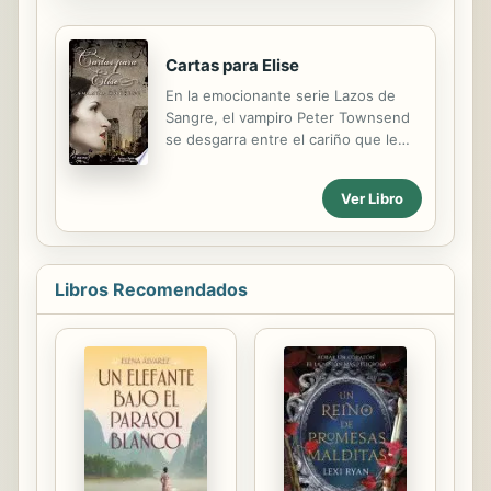
tripulación sea la más temida de
todos los mares.
Cartas para Elise
En la emocionante serie Lazos de
Sangre, el vampiro Peter Townsend
se desgarra entre el cariño que le
guarda a su hermano Jack y el amor
desmedido que siente por Alice
Ver Libro
Bonham. Sin embargo, 150 años
antes de Alice estuvo Elise, el primer
gran amor de Peter. En las memorias
y cartas del enigmático vampiro, se
Libros Recomendados
revela su historia, esencia y
sensibilidad. Implícitamente, también
se pone de manifiesto el rol que
juega Alice en su vida, uno que nadie
habría vaticinado.