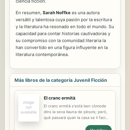
ciencia ficción.
En resumen,
Sarah Noffke
es una autora
versátil y talentosa cuya pasión por la escritura
y la literatura ha resonado en todo el mundo. Su
capacidad para contar historias cautivadoras y
su compromiso con la comunidad literaria la
han convertido en una figura influyente en la
literatura contemporánea.
Más libros de la categoría Juvenil Ficción
El cranc ermità
El cranc ermità s'està ben còmode
dins la seva llauna de pèsols; però,
què passarà quan la casa se li faci
petita? Qui li donarà un cop de mà?
Una nova faula per comprendre el