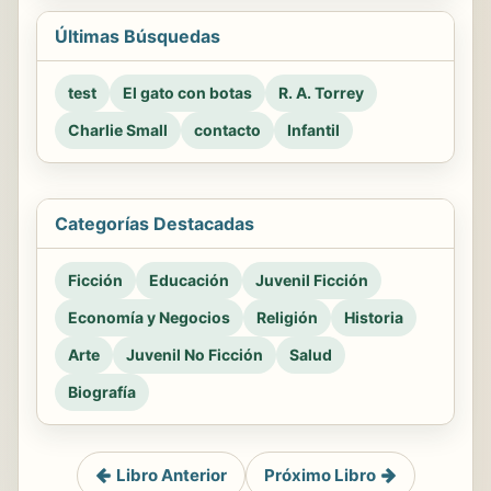
Últimas Búsquedas
test
El gato con botas
R. A. Torrey
Charlie Small
contacto
Infantil
Categorías Destacadas
Ficción
Educación
Juvenil Ficción
Economía y Negocios
Religión
Historia
Arte
Juvenil No Ficción
Salud
Biografía
Libro Anterior
Próximo Libro