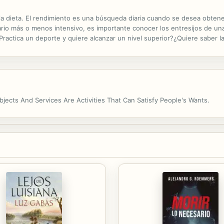
la dieta. El rendimiento es una búsqueda diaria cuando se desea obtene
io más o menos intensivo, es importante conocer los entresijos de una 
Practica un deporte y quiere alcanzar un nivel superior?¿Quiere saber 
rgéticas del deportista?¿Quiere saber la cantidad de comidas por día 
jects And Services Are Activities That Can Satisfy People's Wants.