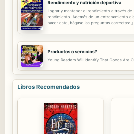
Rendimiento y nutrición deportiva
Lograr y mantener el rendimiento a través de 
rendimiento. Además de un entrenamiento diar
hacer esto, hágase las preguntas correctas: ¿
óptima?¿Se pregunta sobre las necesidades ene
Productos o servicios?
Young Readers Will Identify That Goods Are Ob
Libros Recomendados