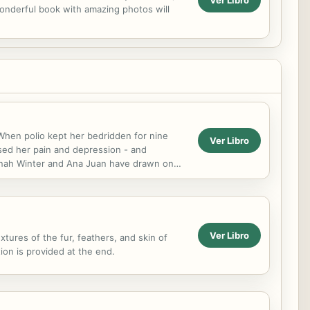
wonderful book with amazing photos will
When polio kept her bedridden for nine
Ver Libro
sed her pain and depression - and
 Jonah Winter and Ana Juan have drawn on
. Viva Frida!
Ver Libro
xtures of the fur, feathers, and skin of
ion is provided at the end.