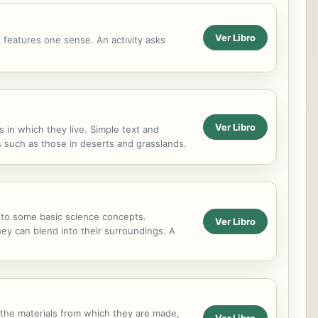
Ver Libro
k features one sense. An activity asks
Ver Libro
 in which they live. Simple text and
ts such as those in deserts and grasslands.
n to some basic science concepts.
Ver Libro
hey can blend into their surroundings. A
, the materials from which they are made,
Ver Libro