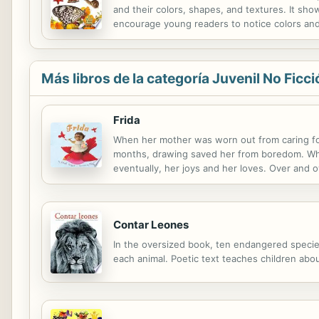
and their colors, shapes, and textures. It sh
encourage young readers to notice colors and
Más libros de la categoría Juvenil No Ficci
Frida
When her mother was worn out from caring for 
months, drawing saved her from boredom. When
eventually, her joys and her loves. Over and 
both the art and the life to create a playful, i
Contar Leones
In the oversized book, ten endangered species 
each animal. Poetic text teaches children abou