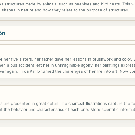
ows structures made by animals, such as beehives and bird nests. This 
 shapes in nature and how they relate to the purpose of structures.
ón
her five sisters, her father gave her lessons in brushwork and color. 
 a bus accident left her in unimaginable agony, her paintings expres
over again, Frida Kahlo turned the challenges of her life into art. Now
nsightful tribute to one of the twentieth century's most influential artists
are presented in great detail. The charcoal illustrations capture the te
t the behavior and characteristics of each one. More scientific informat