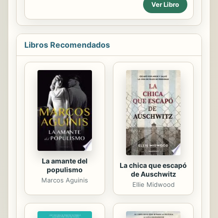
Ver Libro
Su Nombre D Jacinto Calero y
Moreira, Vol. 1: Que Comprehende
los Meses de Enero, Febrero, Marzo,
y Abril, de 1791 Tóáces cesarán de
ocultarse mis cónsocios. Están
Libros Recomendados
prontos dividir con m'rgo -aqucll&
justa censura mí° 'se merezcan:
pero, mismas l;sreosas Sigan el
curso metódico que¿corgesgondeá
a, su permiti se - ...me el que ya
5010 sea cono'cido con
p;é£ereqcía... U E3pero que nunca
llegará este caso funesto; y asi
repito mis súplicas al...
La amante del
La chica que escapó
populismo
de Auschwitz
Marcos Aguinis
Ellie Midwood