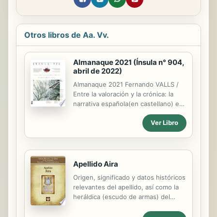
Otros libros de Aa. Vv.
Almanaque 2021 (Ínsula n° 904,
abril de 2022)
Almanaque 2021 Fernando VALLS /
Entre la valoración y la crónica: la
narrativa española(en castellano) en
el 2021 Juan Andrés GARCÍA ROMÁN
Ver Libro
/ Qué contratiempo: poesía española
en 2021 Paulo A. GATICA COTE /
2021:el año del reencuentro teatral
Natalia CASTRO PICÓN / 2021 o el
año de la marmota. Ciclo y retorno
Apellido Aira
en los estudios peninsulares de los
Origen, significado y datos históricos
siglos XX y XXI Ginés TORRES
relevantes del apellido, así como la
SALINAS / Entre el año alfonsí y el
heráldica (escudo de armas) del
año Dante. Estudios medievales
linaje. Para la documentación y
hispánicos en 2021 Daniel
edición de todas nuestras láminas