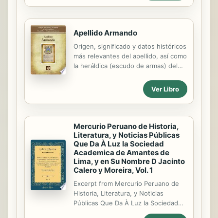
en un establecimiento hostelero. En
del conocimiento y las ciencias,...
este libro se lleva a cabo un
pormenorizado análisis de la
normativa vigente sobre protocolo,
Apellido Armando
considerando su grado de necesidad
Origen, significado y datos históricos
e implantación en el sector de la
más relevantes del apellido, así como
restauración; además, veremos cómo
la heráldica (escudo de armas) del
ejecutar el protocolo relacionado con
linaje. Para la documentación y
las instituciones del Estado y cómo
edición de todas nuestras láminas
Ver Libro
reconocer las normas básicas de
nos regimos por un estricto
indumentaria, redacción de
protocolo cuya finalidad es la de
documentos y decoración de
garantizar la veracidad y utilidad de la
acuerdo con los...
información. Incluye descripción y
Mercurio Peruano de Historia,
simbolismo de los principales
Literatura, y Noticias Públicas
Que Da À Luz la Sociedad
esmaltes, metales y piezas
Academica de Amantes de
heráldicas.
Lima, y en Su Nombre D Jacinto
Calero y Moreira, Vol. 1
Excerpt from Mercurio Peruano de
Historia, Literatura, y Noticias
Públicas Que Da À Luz la Sociedad
Academica de Amantes de Lima, y en