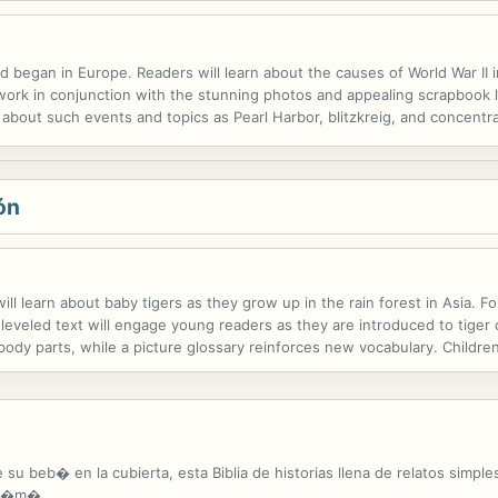
 began in Europe. Readers will learn about the causes of World War II i
work in conjunction with the stunning photos and appealing scrapbook 
about such events and topics as Pearl Harbor, blitzkreig, and concentr
like Adolph Hitler, Sir Winston Churchill, Franklin Roosevelt, and even 
ón
ill learn about baby tigers as they grow up in the rain forest in Asia. Fo
 leveled text will engage young readers as they are introduced to tiger
s body parts, while a picture glossary reinforces new vocabulary. Childr
evant, age-appropriate websites. Tiger Cubs in the Wild also features..
su beb� en la cubierta, esta Biblia de historias llena de relatos simple
 a �m�.