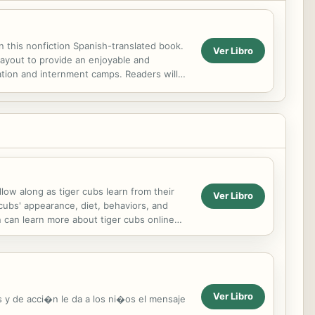
n this nonfiction Spanish-translated book.
Ver Libro
layout to provide an enjoyable and
ation and internment camps. Readers will
Rosie the...
llow along as tiger cubs learn from their
Ver Libro
 cubs' appearance, diet, behaviors, and
en can learn more about tiger cubs online
.
Ver Libro
s y de acci�n le da a los ni�os el mensaje