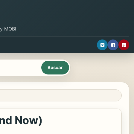
B y MOBI
and Now)