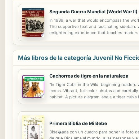
Segunda Guerra Mundial (World War II)
In 1939, a war that would encompass the world
The supportive text and fascinating sidebars 
enlightening experience that teaches readers 
also learn about infamous figures from the war 
Más libros de la categoría Juvenil No Ficci
Cachorros de tigre en la naturaleza
"In Tiger Cubs in the Wild, beginning readers w
moms. Vibrant, full-color photos and carefully
habitat. A picture diagram labels a tiger cub'
using our safe search engine that provides rel
Primera Biblia de Mi Bebe
Dise�ada con un cuadro para poner la foto de 
de que Dios ama al mundo, a las personas y