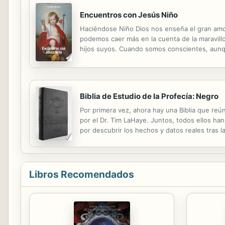
Encuentros con Jesús Niño
Haciéndose Niño Dios nos enseña el gran amor
podemos caer más en la cuenta de la maravillo
hijos suyos. Cuando somos conscientes, aunqu
agradecer tanto amor: Sic nos amantem quis no
Biblia de Estudio de la Profecía: Negro
Por primera vez, ahora hay una Biblia que reún
por el Dr. Tim LaHaye. Juntos, todos ellos ha
por descubrir los hechos y datos reales tras la
Profecía, de Tim LaHaye, es una verdadera Bibl
Libros Recomendados