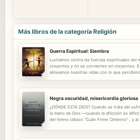
Más libros de la categoría Religión
Guerra Espiritual: Siembra
Luchamos contra las fuerzas espirituales del 
creyentes y no se convierten en creyentes. Es
alineamos nuestras vidas con lo que percibimos
Palabra de Dios y el Espíritu de la Verdad nos 
Negra oscuridad, misericordia gloriosa
¿DÓNDE ESTÁ DIOS? Cuando se trata del sufri
la mano de Dios —cuando la aflicción es difíci
del himno clásico "Cuán Firme Cimiento" , y a
sufrimientos, ayudándonos a percibir la obra de