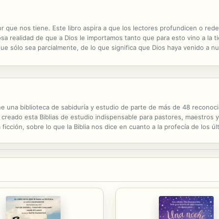
 que nos tiene. Este libro aspira a que los lectores profundicen o r
sa realidad de que a Dios le importamos tanto que para esto vino a la 
e sólo sea parcialmente, de lo que significa que Dios haya venido a n
s redamaret?: "A quien así nos ama ¿quién no le amará?" (Himno, Adest
e una biblioteca de sabiduría y estudio de parte de más de 48 reconocid
n creado esta Biblias de estudio indispensable para pastores, maestros y
 ficción, sobre lo que la Biblia nos dice en cuanto a la profecía de los úl
ia de estudio porque es integral, completa. For the first...