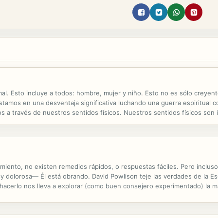
mal. Esto incluye a todos: hombre, mujer y niño. Esto no es sólo creyen
tamos en una desventaja significativa luchando una guerra espiritual co
 a través de nuestros sentidos físicos. Nuestros sentidos físicos son in
revelan la guerra espiritual. Nos dicen cómo el enemigo lucha contra ...
miento, no existen remedios rápidos, o respuestas fáciles. Pero incl
l y dolorosa— Él está obrando. David Powlison teje las verdades de la Esc
l hacerlo nos lleva a explorar (como buen consejero experimentado) la 
 Dios en nuestra aflicción particular y a descubrir cómo la...