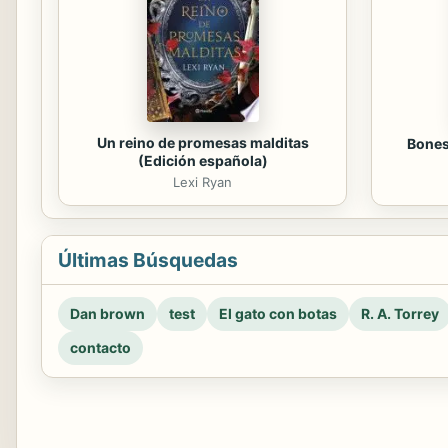
Un reino de promesas malditas
Bones
(Edición española)
Lexi Ryan
Últimas Búsquedas
Dan brown
test
El gato con botas
R. A. Torrey
contacto