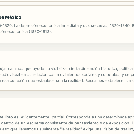
 de México
80-1820. La depresión económica inmediata y sus secuelas, 1820-1840. R
nsión económica (1880-1913).
ar caminos que ayuden a visibilizar cierta dimensión histórica, política 
 audiovisual en su relación con movimientos sociales y culturales; y se 
 esa conexión que establece con la realidad. Buscamos establecer un di
o, y es en este intercambio cuando el trabajo toma forma en dos...
e libro es, evidentemente, parcial. Corresponde a una determinada aprox
o dentro de un esquema consistente de pensamiento y de exposicion. 
ue eso que llamamos usualmente "la realidad" exige una vision de traslu