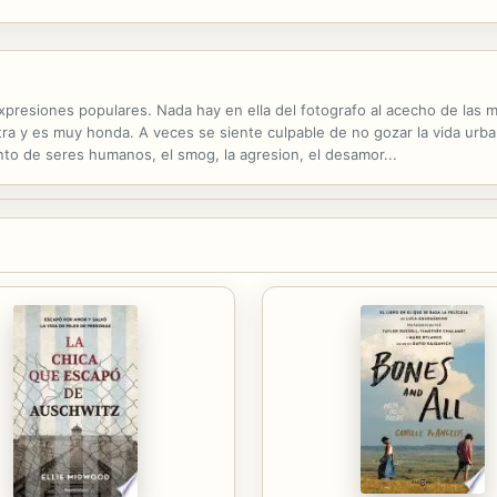
to, sobre todo en el marco de lo que opera en un momento dado como l
 expresiones populares. Nada hay en ella del fotografo al acecho de las 
tra y es muy honda. A veces se siente culpable de no gozar la vida urb
to de seres humanos, el smog, la agresion, el desamor...