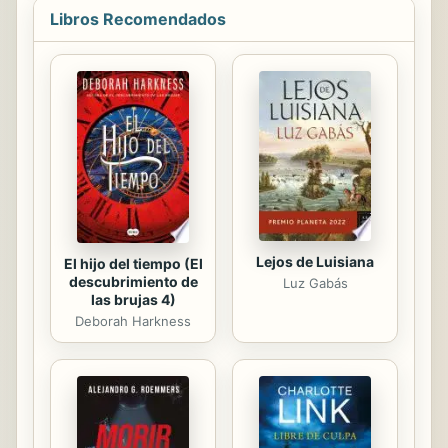
seu fill, Pepet. L'amor d'en Pepet i la
Libros Recomendados
noia, les desavinences de la resta
d'habitants del poble i els embolics
fan, d'aquesta obra de teatre curta
una comèdia entretinguda. Teodoro
Baró i Sureda (Figueres, 1842- 1916)
va ser escriptor, polític, advocat i
periodista català. Tot i que la seva
carrera va estar centrada...
Lejos de Luisiana
El hijo del tiempo (El
descubrimiento de
Luz Gabás
las brujas 4)
Deborah Harkness