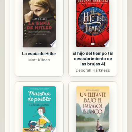
de PC), usted contará con este libro
que le guiará paso a paso y de
manera gráfica. Como el sistema de
suscripción mensual ofrece
actualización automática durante el
tiempo...
El hijo del tiempo (El
La espía de Hitler
descubrimiento de
Matt Killeen
las brujas 4)
Deborah Harkness