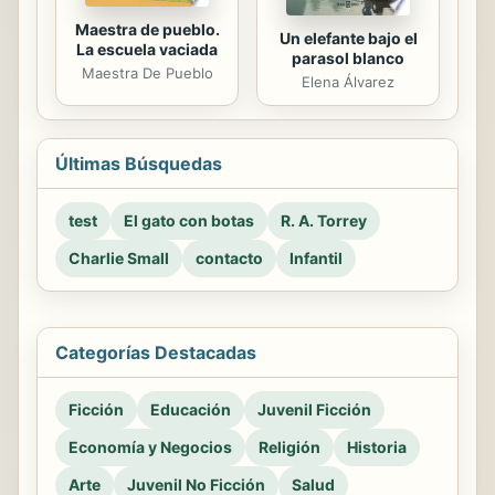
Maestra de pueblo.
Un elefante bajo el
La escuela vaciada
parasol blanco
Maestra De Pueblo
Elena Álvarez
Últimas Búsquedas
test
El gato con botas
R. A. Torrey
Charlie Small
contacto
Infantil
Categorías Destacadas
Ficción
Educación
Juvenil Ficción
Economía y Negocios
Religión
Historia
Arte
Juvenil No Ficción
Salud