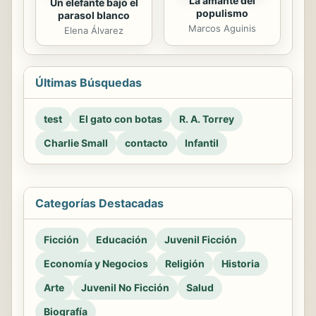
La amante del
Un elefante bajo el
populismo
parasol blanco
Marcos Aguinis
Elena Álvarez
Últimas Búsquedas
test
El gato con botas
R. A. Torrey
Charlie Small
contacto
Infantil
Categorías Destacadas
Ficción
Educación
Juvenil Ficción
Economía y Negocios
Religión
Historia
Arte
Juvenil No Ficción
Salud
Biografía