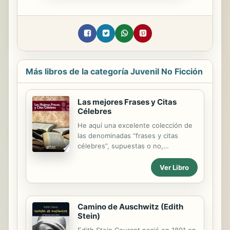
Más libros de la categoría Juvenil No Ficción
Las mejores Frases y Citas
Célebres
He aquí una excelente colección de
las denominadas “frases y citas
célebres”, supuestas o no,
pronunciadas en la más diversas
épocas y países según la tradición,
Ver Libro
por personajes en general
importantes (de aquí el epíteto
aplicado a las frases y citas) como
Camino de Auschwitz (Edith
emperadores, reyes, escritores y
Stein)
artistas. Al no existir la tecnología
actual han sido conservadas desde