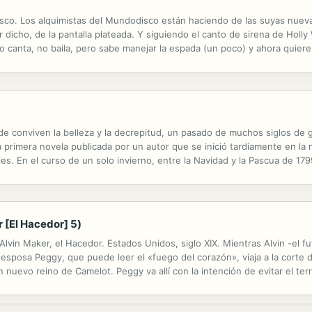
sco. Los alquimistas del Mundodisco están haciendo de las suyas nuev
or dicho, de la pantalla plateada. Y siguiendo el canto de sirena de Hol
o canta, no baila, pero sabe manejar la espada (un poco) y ahora quier
na pequeña ciudad de la que probablemente nadie haya oído hablar nunc
de conviven la belleza y la decrepitud, un pasado de muchos siglos de gl
 primera novela publicada por un autor que se inició tardíamente en la 
 En el curso de un solo invierno, entre la Navidad y la Pascua de 1799
s después los sucesos que cuenta– vive en la ciudad eterna una...
 [El Hacedor] 5)
lvin Maker, el Hacedor. Estados Unidos, siglo XIX. Mientras Alvin -el 
u esposa Peggy, que puede leer el «fuego del corazón», viaja a la corte d
nuevo reino de Camelot. Peggy va allí con la intención de evitar el ter
esclavistas.