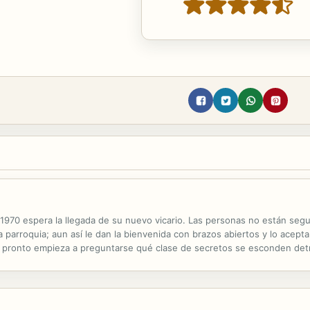
 1970 espera la llegada de su nuevo vicario. Las personas no están seg
arroquia; aun así le dan la bienvenida con brazos abiertos y lo acepta
igo pronto empieza a preguntarse qué clase de secretos se esconden de
l Obispo provoca que el vicario se pregunte sobre su propio pasado y q