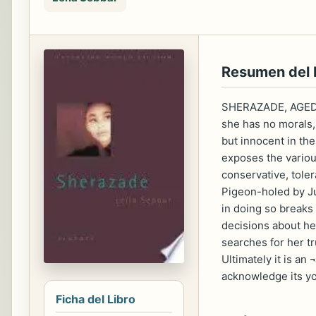
Resumen del
SHERAZADE, AGED 1
she has no morals,
but innocent in the
exposes the various
conservative, toler
Pigeon-holed by Ju
in doing so breaks
decisions about he
searches for her t
Ultimately it is an
acknowledge its y
Ficha del Libro