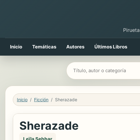
Pirueta
Inicio
Temáticas
Autores
Últimos Libros
Buscar libros
Inicio
Ficción
Sherazade
Sherazade
Leïla Sebbar