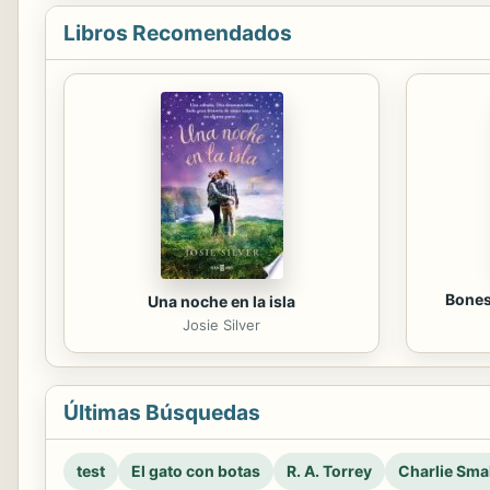
Libros Recomendados
Bones
Una noche en la isla
Josie Silver
Últimas Búsquedas
test
El gato con botas
R. A. Torrey
Charlie Smal