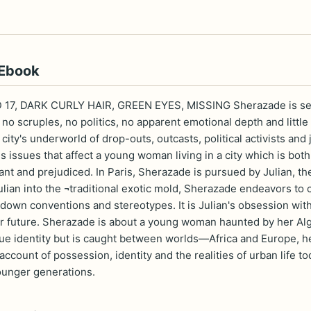
 Ebook
7, DARK CURLY HAIR, GREEN EYES, MISSING Sherazade is seven
 no scruples, no politics, no apparent emotional depth and litt
 city's underworld of drop-outs, outcasts, political activists and
 issues that affect a young woman living in a city which is both 
ant and prejudiced. In Paris, Sherazade is pursued by Julian, t
lian into the ¬traditional exotic mold, Sherazade endeavors to c
 down conventions and stereotypes. It is Julian's obsession with
r future. Sherazade is about a young woman haunted by her Alge
rue identity but is caught between worlds—Africa and Europe, he
 ¬account of possession, identity and the realities of urban life
ounger generations.