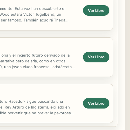
amente. Esta vez han descubierto el
Ver Libro
ly Wood estará Victor Tugelbend, un
e ser famoso. También acudirá Theda
a. Pero la magia de Holly...
oria y el incierto futuro derivado de la
Ver Libro
narrativa pero dejaría, como en otros
, una joven viuda francesa –aristócrata
futuro Hacedor- sigue buscando una
Ver Libro
el Rey Arturo de Inglaterra, exiliado en
rible porvenir que se prevé: la pavorosa