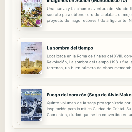
Imágenes en Acción (Mundodisco 10)
Una nueva y fascinante aventura del Mundodi
secreto para obtener oro de la plata... o, mej
proyecto de mago reconvertido a figurante. N
Wuthel, una mujer ambiciosa proveniente de u
La sombra del tiempo
Localizada en la Roma de finales del XVIII, don
Revolución, La sombra del tiempo (1981) fue la
terrenos, un buen número de obras memorables.
emigrada del Terror, que recuerda treinta año
Fuego del corazón (Saga de Alvin Maker
Quinto volumen de la saga protagonizada por A
inspiración para la mítica Ciudad de Cristal. S
Charleston, ciudad que se ha convertido en un 
guerra entre las naciones libres y los estados 