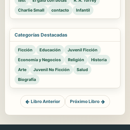
test
El gato con botas
R. A. Torrey
Charlie Small
contacto
Infantil
Categorías Destacadas
Ficción
Educación
Juvenil Ficción
Economía y Negocios
Religión
Historia
Arte
Juvenil No Ficción
Salud
Biografía
Libro Anterior
Próximo Libro