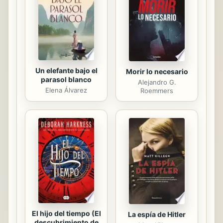
recursos naturales y métodos de
control de la contaminación. En el
mundo nanotecnológico, podemos
encontrarnos con que el oro no es
dorado,...
Un elefante bajo el
Morir lo necesario
parasol blanco
Alejandro G.
Elena Álvarez
Roemmers
El hijo del tiempo (El
La espía de Hitler
descubrimiento de