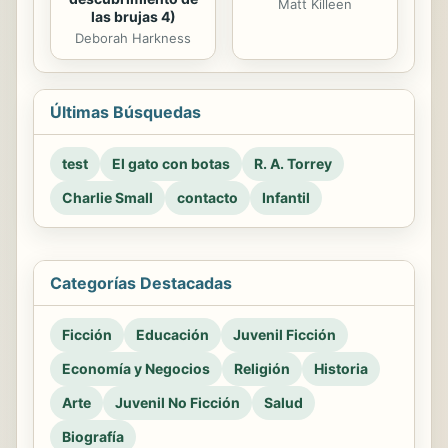
Matt Killeen
las brujas 4)
Deborah Harkness
Últimas Búsquedas
test
El gato con botas
R. A. Torrey
Charlie Small
contacto
Infantil
Categorías Destacadas
Ficción
Educación
Juvenil Ficción
Economía y Negocios
Religión
Historia
Arte
Juvenil No Ficción
Salud
Biografía