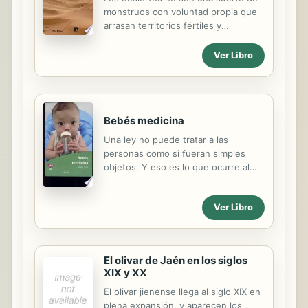
monstruos con voluntad propia que
arrasan territorios fértiles y
prósperos. Son ecosistemas
complejos y maduros fruto de unas
Ver Libro
condiciones extremas de aridez. La
desertificación, por el contrario, es
un proceso que permanece latente,
propio de las zonas secas, y que se
Bebés medicina
desencadena por intervenciones
humanas inadecuadas, es decir, por
Una ley no puede tratar a las
una mala planificación cuya solución
personas como si fueran simples
pasa por la prevención y el desarrollo
objetos. Y eso es lo que ocurre al
de herramientas de vigilancia y de
generar un ́bebé medicina ́. Este
alerta temprana. Esta obra trata de
libro te ayudará a profundizar y
aclarar la diferencia entre ambos
Ver Libro
comprender algunos de estos
conceptos, pues los mitos y la
conceptos.
confusión...
El olivar de Jaén en los siglos
XIX y XX
El olivar jienense llega al siglo XIX en
plena expansión, y aparecen los