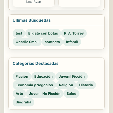
Lexi Ryan
Últimas Búsquedas
test
El gato con botas
R. A. Torrey
Charlie Small
contacto
Infantil
Categorías Destacadas
Ficción
Educación
Juvenil Ficción
Economía y Negocios
Religión
Historia
Arte
Juvenil No Ficción
Salud
Biografía