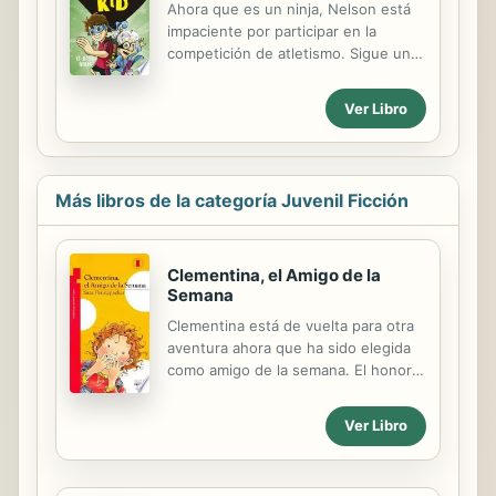
EJÉRCITO DE MOSQUITOS
Ahora que es un ninja, Nelson está
GIGANTES?!
impaciente por participar en la
competición de atletismo. Sigue una
nueva aventura de Nelson en la
divertidísima serie Ninja Kid. Por
Ver Libro
primera vez en su vida, no será el
rarito: ¡lo hará GENIAL! Pero justo
cuando más necesita sus
habilidades, un rayo se las
Más libros de la categoría Juvenil Ficción
intercambia por las de su abuela. Así
que más le vale solucionar este
problemilla si quiere hacer un buen
Clementina, el Amigo de la
papel en la carrera.
Semana
Clementina está de vuelta para otra
aventura ahora que ha sido elegida
como amigo de la semana. El honor
tien muchas responsabilidades
importantes, como liderar el
Ver Libro
juramento a la bandera, recoger el
dinero de la leche, ser el líder de la
línea y la alimentar a los peces. Al