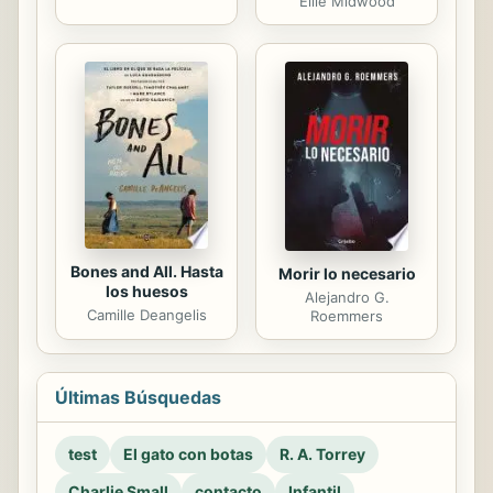
Ellie Midwood
Bones and All. Hasta
Morir lo necesario
los huesos
Alejandro G.
Camille Deangelis
Roemmers
Últimas Búsquedas
test
El gato con botas
R. A. Torrey
Charlie Small
contacto
Infantil