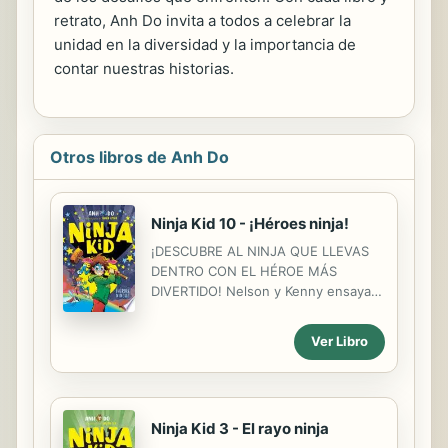
retrato, Anh Do invita a todos a celebrar la
unidad en la diversidad y la importancia de
contar nuestras historias.
Otros libros de Anh Do
Ninja Kid 10 - ¡Héroes ninja!
¡DESCUBRE AL NINJA QUE LLEVAS
DENTRO CON EL HÉROE MÁS
DIVERTIDO! Nelson y Kenny ensayan
para representar LA OBRA DE
TEATRO DE LA ESCUELA, pero,
Ver Libro
gracias a un nuevo invento de la
abuela, ¡todos los personajes cobran
VIDA! ¡¿Podrán devolverlos a sus
páginas antes de que todo el pueblo
Ninja Kid 3 - El rayo ninja
caiga en manos de un atronador