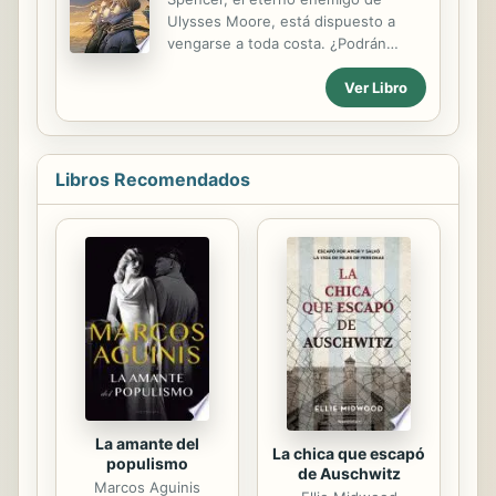
que actuar, al fin y al cabo, es una de
Ulysses Moore, está dispuesto a
las pocas que ha enfrentado a un
vengarse a toda costa. ¿Podrán
cazador y salido con sus poderes
impedir Jason, Julia y Rick que
intactos. O eso cree todo el mundo...
Ver Libro
destruya las Puertas del Tiempo? El
Porque, aunque trate de ocultarlo,
futuro de los viajeros imaginarios
hacer magia se ha vuelto una agonía
pende de un hilo: Spencer, el
para ella. Y solo uniéndose ...
acérrimo enemigo de Ulysses Moore,
ha logrado escapar de su destierro y
Libros Recomendados
está atacando Kilmore Cove desde el
Mary Gray, su legendario barco de
velas negras. Cañonazo a cañonazo,
está destruyendo el pueblo y, con él,
las Puertas del Tiempo, únicas vías
de acceso a los lugares imaginarios...
Esta vez, los jóvenes viajeros van a
necesitar ayuda de todo el mundo...
La amante del
La chica que escapó
populismo
de Auschwitz
Marcos Aguinis