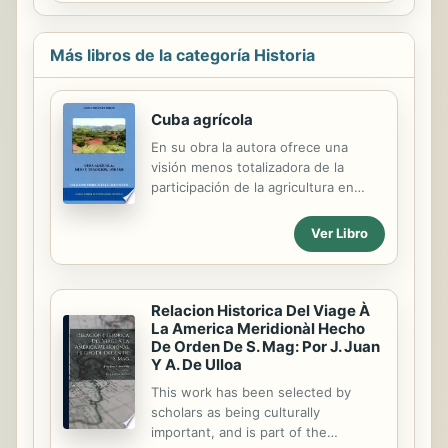
En este libro, la autora se acerca a
“otros modos de hacer”, de otras
épocas, que salvando las distancias,
Más libros de la categoría Historia
pueden responder, quizá con más
acierto, a los retos que tiene
planteados el mundo de hoy. En este
Cuba agrícola
sentido, se analiza el filtro peculiar
En su obra la autora ofrece una
con el que observan, interviniendo
visión menos totalizadora de la
dentro de sus posibilidades, los
participación de la agricultura en
acontecimientos sociales, políticos,
este proceso industrialista,
económicos y culturales del mundo...
valorándola como un elemento de
Ver Libro
cierta relevancia en la consecución
de la diversificación agraria.
Conocedora de la historia económica
de cuba, se sirve de sus estudios
Relacion Historica Del Viage À
para analizar desde la historia social
La America Meridionàl Hecho
De Orden De S. Mag: Por J. Juan
de la ciencia el proceso
Y A. De Ulloa
diversificación agrícola iniciado en
cuba a mediados del siglo XIX por los
This work has been selected by
"reformadores agrícolas", la
scholars as being culturally
aplicación de la ciencia y de los
important, and is part of the
adelantados tecnológicos y