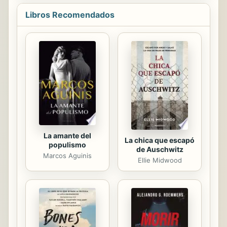
amigos,...
Fairfax regresó tras una ausencia de
Libros Recomendados
tres meses causada por una fractura
de fémur. * * * Casi todo lo que
leíste es mentira. Archer Fairfax no
se había fracturado. Ni siquiera había
pisado Eton. Su nombre no era
Archer Fairfax. Y él no era, de
hecho, siquiera un varón. Esta es la
historia de una chica que engañó a
miles de...
La amante del
La chica que escapó
populismo
de Auschwitz
Marcos Aguinis
Ellie Midwood