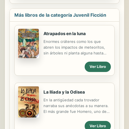
Más libros de la categoría Juvenil Ficción
Atrapados en la luna
Enormes cráteres como los que
abren los impactos de meteoritos,
sin árboles ni planta alguna hasta
donde alcanzaba la vista... El terreno
era tan seco que en él no parecía
Ver Libro
haber caído nunca una gota de agua
y en la atmósfera, bajo un cielo
plagado de estrellas brillantes, no
soplaba ni una brizna de aire... Jules,
La Ilíada y la Odisea
Marie, Huan y Caroline tenían ante
sus ojos un paisaje que solo podían
En la antigüedad cada trovador
describir de una manera: un paisaje
narraba sus anécdotas a su manera.
lunar. No podían saber cómo habían
El más grande fue Homero, uno de
llegado hasta allí, porque habían
los principales narradores de todos
estado inconscientes y no
los tiempos, y el primero cuyo
Ver Libro
recordaban nada, pero tuvieron la
nombre nombre ha pasado a la