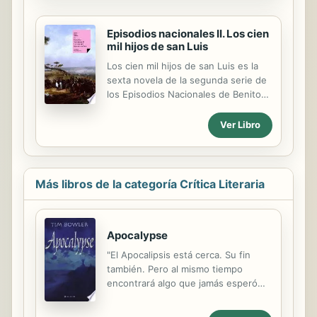
en formato electrónico y
continuamos creciendo.
Episodios nacionales II. Los cien
mil hijos de san Luis
Los cien mil hijos de san Luis es la
sexta novela de la segunda serie de
los Episodios Nacionales de Benito
Pérez Galdós. En la anterior novela, 7
de julio, habíamos visto cómo
Ver Libro
Salvador Monsalud, uno de los
protagonistas de esta segunda serie
de los Episodios Nacionales, se iba
de casa, después de interminables
Más libros de la categoría Crítica Literaria
dudas, con una mujer desconocida,
que suponíamos la mujer de un
marqués y antigua amante suya.
Apocalypse
Pues bien, en Los cien mil hijos de
san Luis, nos enteramos de que la
"El Apocalipsis está cerca. Su fin
mujer con quien había finalmente
también. Pero al mismo tiempo
huido era Genara de Barahona, su
encontrará algo que jamás esperó
antigua novia, casada con el
hallar : el amor."-- Back cover.
guerrillero don...