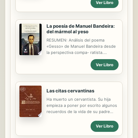
Ver Libro
La poesía de Manuel Bandeira:
del mármol al yeso
RESUMEN: Análisis del poema
«Gesso» de Manuel Bandeira desde
la perspectiva compa- ratista.
Relación con la poética de las ruinas
Ver Libro
que se desarrolla en la literatura
europea e iberoamericana desde los
clásicos a la actualidad. Palabras
clave: «Gesso»; Manuel Bandeira;
perspectiva comparatista. RESUMO:
Las citas cervantinas
Análisis del poema «Gesso» de
Ha muerto un cervantista. Su hija
Manuel Bandeira desde la
empieza a poner por escrito algunos
perspectiva compa- ratista. Relación
recuerdos de la vida de su padre
con la poética de las ruinas que se
iniciando el relato con el análisis del
desarrolla en la literatura europea e
contenido de la biblioteca familiar y
Ver Libro
iberoamericana desde los clásicos a
evocando algunos sucesos y
la actualidad. Palavras-chave:
conversaciones mantenidas con su