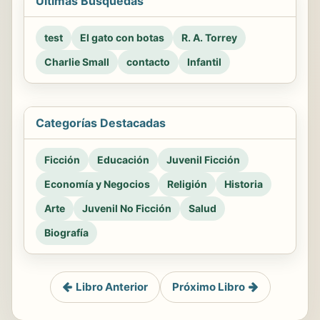
Últimas Búsquedas
test
El gato con botas
R. A. Torrey
Charlie Small
contacto
Infantil
Categorías Destacadas
Ficción
Educación
Juvenil Ficción
Economía y Negocios
Religión
Historia
Arte
Juvenil No Ficción
Salud
Biografía
Libro Anterior
Próximo Libro