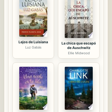
inmunológico frente a la mayoría de
las enfermedades. En este libro se
valora por primera vez su poder
como fuente inagotable de...
Lejos de Luisiana
La chica que escapó
Luz Gabás
de Auschwitz
Ellie Midwood