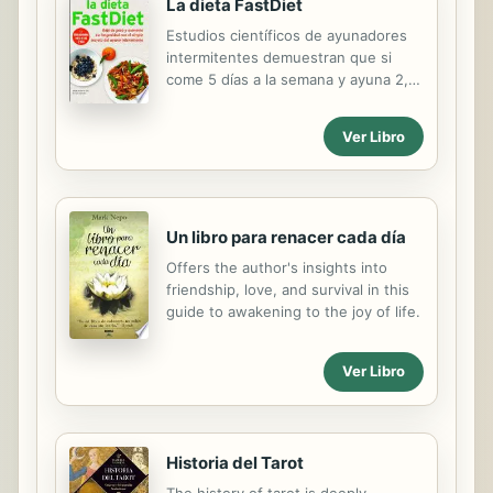
La dieta FastDiet
Estudios científicos de ayunadores
intermitentes demuestran que si
come 5 días a la semana y ayuna 2,
no sólo perderá libras rápidamente,
sino que también reducirá su riesgo
Ver Libro
de una serie de enfermedades como
la diabetes, la enfermedad
cardiovascular e incluso el cáncer.
Basándose en los resultados
recogidos a partir de una nueva
Un libro para renacer cada día
investigación sin precedentes este
Offers the author's insights into
libro crea un programa de dieta que
friendship, love, and survival in this
se puede incorporar a una vida
guide to awakening to the joy of life.
ocupada.
Ver Libro
Historia del Tarot
The history of tarot is deeply