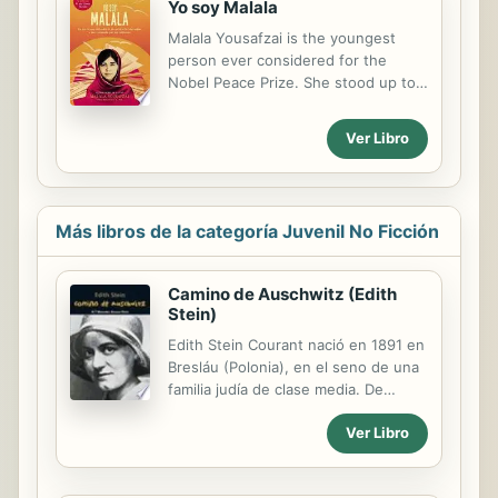
Yo soy Malala
Malala Yousafzai is the youngest
person ever considered for the
Nobel Peace Prize. She stood up to
the Taliban and nearly paid with her
life. She shares her amazing story in
Ver Libro
her own words and proves that one
person, no matter her age, can
change the world.
Más libros de la categoría Juvenil No Ficción
Camino de Auschwitz (Edith
Stein)
Edith Stein Courant nació en 1891 en
Bresláu (Polonia), en el seno de una
familia judía de clase media. De
carácter fuerte, alegre y
Ver Libro
voluntarioso, Edith pronto destacó
en la escuela por su compañerismo e
inteligencia. Su espíritu de