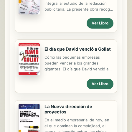
integral al estudio de la redacción
publicitaria. La presente obra recoge
un estudio multidisciplinar de la
redacción publicitaria, desde los
Ver Libro
redactores que fueron y son- claves
para entender esta profesión, hasta
sus principios teóricos, pasando por
su aplicación práctica en la agencia
El día que David venció a Goliat
de publicidad de hoy y de mañana.
Cómo las pequeñas empresas
pueden vencer a los grandes
gigantes. El día que David venció a
Goliat es un libro inspirador que
explica cómo incrementar la
Ver Libro
visibilidad de un pequeño negocio y
atraer más clientes utilizando el
poder de internet. Cómo las
pequeñas empresas pueden vencer
La Nueva dirección de
gigantes apalancándose en
proyectos
herramientas de marketing online.
En el medio empresarial de hoy, en
Explica cada herramienta que
el que dominan la complejidad, el
necesita una pequeña empresa para
caos y la incertidumbre, los viejos