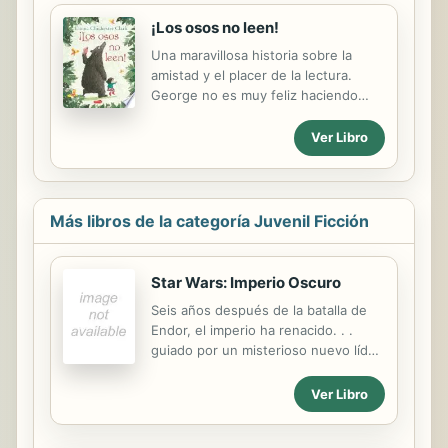
¡Los osos no leen!
Una maravillosa historia sobre la
amistad y el placer de la lectura.
George no es muy feliz haciendo
cosas de osos como charlar y pescar.
¿Pero acaso existe algo más distinto
Ver Libro
a todo eso? Hasta que un día
encuentra un libro debajo de un
árbol y, a partir de ese momento, lo
único que desea sobre todas las
Más libros de la categoría Juvenil Ficción
cosas ¡es aprender a leer! Si pudiera
encontrar a alguien que le
enseñase... Entonces conoce a
Star Wars: Imperio Oscuro
Clementina, una niña cuyo amor por
Seis años después de la batalla de
la lectura cambiará para siempre la
Endor, el imperio ha renacido. . .
vida de George.
guiado por un misterioso nuevo líder,
y con una nueva arma más terrible
aún que las estrellas de la muerte. la
Ver Libro
Princesa Leia y su marido han solo
tratan de mantener unida a una