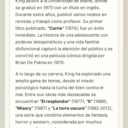
King asistió a la
Universidad de Maine
, donde
se graduó en
1970
con un título en inglés.
Durante estos años, publicó varios relatos en
revistas y trabajó como profesor. Su primer
libro publicado,
“Carrie”
(1974), fue un éxito
inmediato. La historia de una adolescente con
poderes telequinéticos y una vida familiar
disfuncional capturó la atención del público y se
convirtió en una película icónica dirigida por
Brian De Palma en
1976
.
A lo largo de su carrera, King ha explorado una
amplia gama de temas, desde el miedo
psicológico hasta la lucha del bien contra el
mal. Entre sus obras más destacadas se
encuentran
“El resplandor”
(1977),
“It”
(1986),
“Misery”
(1987) y
“La torre oscura”
(1982-2012),
una serie que combina elementos de fantasía,
horror y western, considerada por muchos