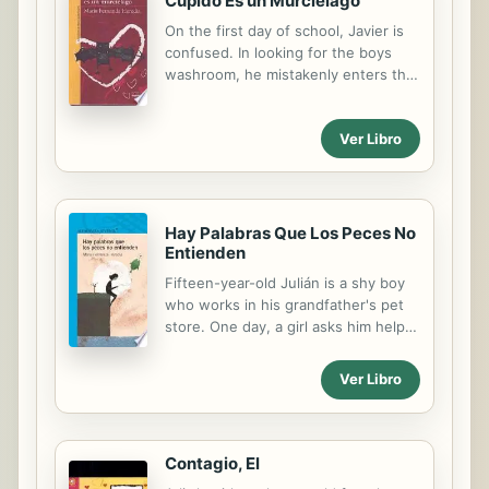
Cupido Es un Murcielago
On the first day of school, Javier is
confused. In looking for the boys
washroom, he mistakenly enters the
girls washroom. There he sees
Angeles and immediately falls in love.
Ver Libro
His new love, however, is not as
sweet and enchanting as she seems.
Hay Palabras Que Los Peces No
Entienden
Fifteen-year-old Julián is a shy boy
who works in his grandfather's pet
store. One day, a girl asks him help
to find the best owner for her
puppy, since her parents have
Ver Libro
forbidden her to keep it. She and
Julián begin the sweetest story of
love and friendship. With strokes of
humor and much tenderness, the
Contagio, El
author bets on understanding in the