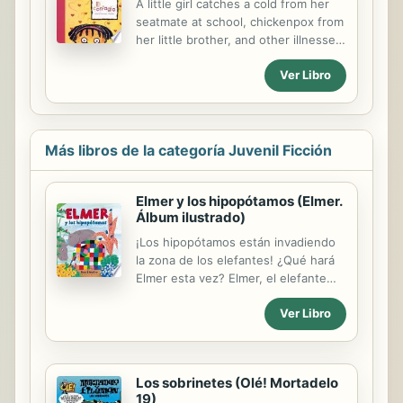
A little girl catches a cold from her
present to repair the wounds of the
seatmate at school, chickenpox from
past, and to project a much more
her little brother, and other illnesses
hopeful future.
from other people, but there is one
Ver Libro
contagion she really does want to
catch.
Más libros de la categoría Juvenil Ficción
Elmer y los hipopótamos (Elmer.
Álbum ilustrado)
¡Los hipopótamos están invadiendo
la zona de los elefantes! ¿Qué hará
Elmer esta vez? Elmer, el elefante
multicolor, es un clásico infantil que
Ver Libro
ha venido más de 8 millones de
ejemplares. Sus cuentos son ideales
para transmitir a los niños valores
positivos tan importantes como la
Los sobrinetes (Olé! Mortadelo
solidaridad, el respeto, la amistad y,
19)