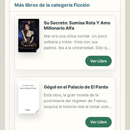
Más libros de la categoría Ficción
Su Secreto: Sumisa Rota Y Amo
Millonario Alfa
Mar era una chica normal. Un poco
solitaria y triste. Vivía con sus
padres. Iba a la universidad. Sólo que
era mucho más. Con 19 años y
necesidades. Inusuales y difíciles de
Ver Libro
saciar. Salvo en una mazmorra... ... y
un hombre de verdad. Ella se
presentó en un evento. Tímida.
Discreta. Curiosa. Él la observó. Se
Gógol en el Palacio de El Pardo
presentó... ... y la "adoptó." La
enseñó. La instruyó. La hizo feliz. Su
Esta obra, la gran novela de la
amo. Dueño. Maestro. Atractivo.
postrimería del régimen de Franco,
Multimillonario... ... y la dejó ir. No
esquiva la historia real al tomar como
era fácil. Mar tenía que aceptarse.
fundamento un suceso imposible
Necesitaba tiempo. Pensar. Pero
que lo colorea todo. Así, fabula la
Ver Libro
volvió... Daniel era cardiocirujano. El
sazón y postrimería del régimen de
mejor de Nueva...
un dictador a veces ficticio.