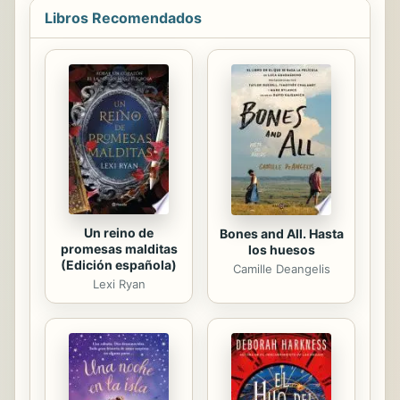
SERIE DE NETFLIX DIRIGIDA POR EL
Libros Recomendados
GANADOR DE UN EMMY, LOUIS
LETERRIER Y PROTAGONIZADA POR
OMAR SY (INTOCABLE).
Un reino de
Bones and All. Hasta
promesas malditas
los huesos
(Edición española)
Camille Deangelis
Lexi Ryan