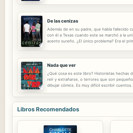
De las cenizas
Además de en su padre, que había fallecido cu
con él a Texas cuando este se marchó a la un
acento sureño. ¿El único problema? Era el pr
importaba que Tyler llevase también a la mist
Nada que ver
¿Qué cosa es este libro? Historietas hechas 
reír y extrañarse, o terrores que son pequeños
dibujar cómics. Es muy difícil escribir cuentos.
estupendamente, al mismo tiempo. ¡Un álbum bril
Libros Recomendados