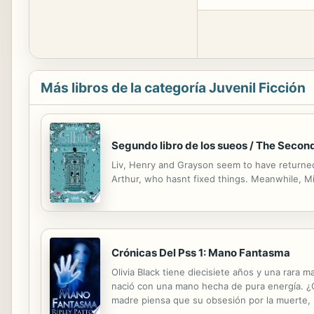
Más libros de la categoría Juvenil Ficción
Segundo libro de los sueos / The Seco
Liv, Henry and Grayson seem to have returned
Arthur, who hasnt fixed things. Meanwhile, Mia
Crónicas Del Pss 1: Mano Fantasma
Olivia Black tiene diecisiete años y una rar
nació con una mano hecha de pura energía. ¿Có
madre piensa que su obsesión por la muerte, l
chico en la clase de matemáticas de Olivia, se