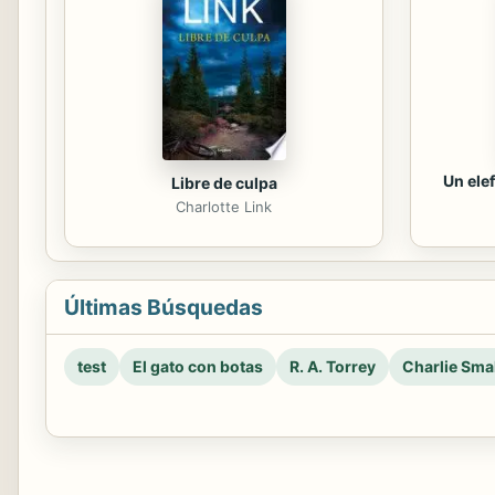
Un elef
Libre de culpa
Charlotte Link
Últimas Búsquedas
test
El gato con botas
R. A. Torrey
Charlie Smal