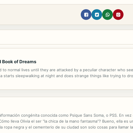
nd Book of Dreams
 to normal lives until they are attacked by a peculiar character who s
 starts sleepwalking at night and does strange things like trying to dro
a malformación congénita conocida como Psique Sans Soma, o PSS. En ve
mo lleva Olivia el ser “la chica de la mano fantasma”? Bueno, ella es un
a ropa negra y el cementerio de su ciudad son solo cosas para llamar 
 le queda mirando como si fuese un bicho raro, a ella no le gusta...