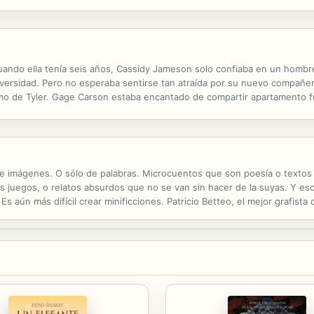
ando ella tenía seis años, Cassidy Jameson solo confiaba en un hombre
iversidad. Pero no esperaba sentirse tan atraída por su nuevo compañer
imo de Tyler. Gage Carson estaba encantado de compartir apartamento f
eriosa amiga de la que tanto había oído hablar desde que eran pequeños
de imágenes. O sólo de palabras. Microcuentos que son poesía o texto
 juegos, o relatos absurdos que no se van sin hacer de la suyas. Y eso 
 Es aún más difícil crear minificciones. Patricio Betteo, el mejor grafista
lante!", Bef "Las minificciones e historias cortas vertidas ...