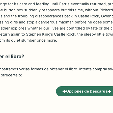
ange for its care and feeding until Farris eventually returned, p
he button box suddenly reappears but this time, without Richard
his and the troubling disappearances back in Castle Rock, Gwend
ssing girls and stop a dangerous madman before he does somethi
ther explores whether our lives are controlled by fate or th
return again to Stephen King’s Castle Rock, the sleepy little town
om its quiet slumber once more.
 el libro?
ostramos varias formas de obtener el libro. Intenta comprartelo
ofrecertelo:
Opciones de Descarga