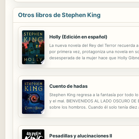
Otros libros de Stephen King
Holly (Edición en español)
La nueva novela del Rey del Terror recuerda a
por primera vez, protagoniza una novela en so
desesperada de la mujer hace que Holly Gibney
profesores Rodney y Emily Harris. Son la quin
Cuento de hadas
Stephen King regresa a la fantasía por todo l
y el mal. BIENVENIDOS AL LADO OSCURO DE ÉRA
sobre los hombros. Cuando él solo tenía diez 
Charlie tuvo que aprender a cuidarse solo... y
Pesadillas y alucinaciones II