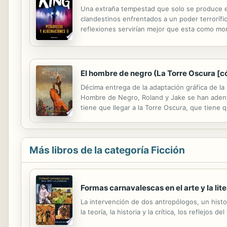
Una extraña tempestad que solo se produce e
clandestinos enfrentados a un poder terrorífi
reflexiones servirían mejor que esta como mora
Pesadillas y alucinaciones II son otros tantos 
El hombre de negro (La Torre Oscura [c
Décima entrega de la adaptación gráfica de la
Hombre de Negro, Roland y Jake se han adentr
tiene que llegar a la Torre Oscura, que tiene
vida de su joven acompañante? ¿Sacrificará a J
Más libros de la categoría Ficción
Formas carnavalescas en el arte y la lit
La intervención de dos antropólogos, un histor
la teoría, la historia y la crítica, los reflejos