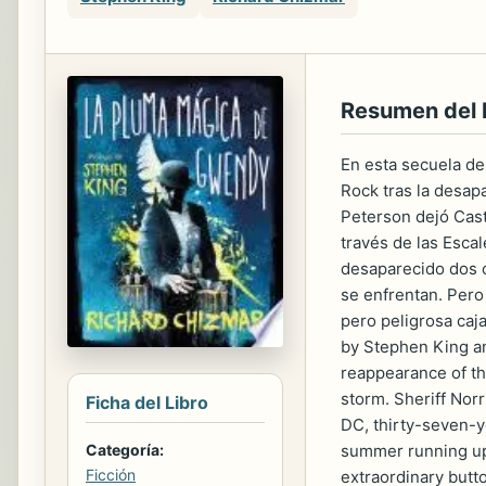
Resumen del
En esta secuela de
Rock tras la desap
Peterson dejó Cast
través de las Esca
desaparecido dos c
se enfrentan. Pero 
pero peligrosa caj
by Stephen King a
reappearance of th
storm. Sheriff Norr
Ficha del Libro
DC, thirty-seven-y
summer running up
Categoría:
Ficción
extraordinary butt