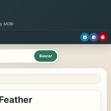
B y MOBI
Feather