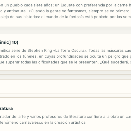
n un pueblo cada siete años; un juguete con preferencia por la carne
co y antinatural. «Cuando la gente ve fantasmas, siempre se ve primero 
leja de sus historias: el mundo de la fantasía está poblado por las som
retazos de esas sombras, las que enturbian los límites entre el sueño y la
ómic] 10)
 mítica serie de Stephen King «La Torre Oscura». Todas las máscaras ca
ado en los túneles, en cuyas profundidades se oculta un peligro que p
 que superar todas las dificultades que se le presenten. ¿Qué sucederá,
ake para poder cumplir con su destino y acabar este periplo en cuyo fin
eratura
iador del arte y varios profesores de literatura confiere a la obra un ca
 del fenómeno carnavalesco en la creación artística.