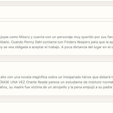
 joyas como Misery y cuenta con un personaje muy querido por sus fans:
litario. Cuando Penny Dahl contacta con Finders Keepers para que la ayu
 se vea obligada a aceptar el trabajo. A poca distancia del lugar en el 
taesencia de la respetabilidad burguesa: un matrimonio octogenario y d
o alto con una novela magnífica sobre un inesperado héroe que deberá to
SE UNA VEZ Charlie Reade parece un estudiante de instituto normal 
años, su madre fue víctima de un atropello y la pena empujó a su padre
 también a ocuparse de su padre. Ahora, con diecisiete años, Charlie...