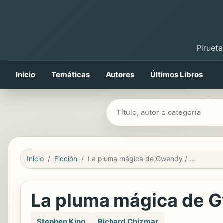
Pirueta
Inicio
Temáticas
Autores
Últimos Libros
Buscar libros
Inicio
Ficción
La pluma mágica de Gwendy / Gwendy’s Magic Feather
La pluma mágica de G
Stephen King
Richard Chizmar