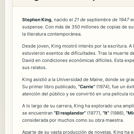
Stephen King
, nacido el
21 de septiembre de 1947
en
suspense. Con más de 350 millones de copias de sus 
la literatura contemporánea.
Desde joven, King mostró interés por la escritura. A
estuvieron exentos de dificultades. Tras la muerte d
David en condiciones económicas difíciles. Esta exper
sus relatos.
King asistió a la
Universidad de Maine
, donde se gr
Su primer libro publicado,
“Carrie”
(1974), fue un éxi
atención del público y se convirtió en una película i
A lo largo de su carrera, King ha explorado una ampl
se encuentran
“El resplandor”
(1977),
“It”
(1986),
“Mi
considerada por muchos como su obra maestra.
Aparte de su vasta producción de novelas, King ha e