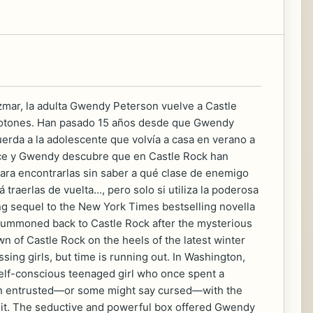
zmar, la adulta Gwendy Peterson vuelve a Castle
de botones. Han pasado 15 años desde que Gwendy
erda a la adolescente que volvía a casa en verano a
rece y Gwendy descubre que en Castle Rock han
 para encontrarlas sin saber a qué clase de enemigo
raerlas de vuelta..., pero solo si utiliza la poderosa
ng sequel to the New York Times bestselling novella
summoned back to Castle Rock after the mysterious
n of Castle Rock on the heels of the latest winter
sing girls, but time is running out. In Washington,
elf-conscious teenaged girl who once spent a
en entrusted—or some might say cursed—with the
suit. The seductive and powerful box offered Gwendy