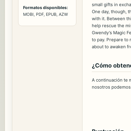
small gifts in exch
Formatos disponibles:
One day, though, t
MOBI, PDF, EPUB, AZW
with it. Between t
help rescue the mi
Gwendy’s Magic Fea
to pay. Prepare to 
about to awaken fr
¿Cómo obtener
A continuación te m
nosotros podemos 