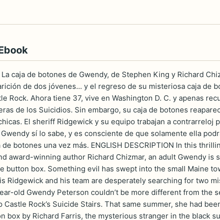
 Ebook
 La caja de botones de Gwendy, de Stephen King y Richard Chi
arición de dos jóvenes... y el regreso de su misteriosa caja 
le Rock. Ahora tiene 37, vive en Washington D. C. y apenas recu
leras de los Suicidios. Sin embargo, su caja de botones reapa
hicas. El sheriff Ridgewick y su equipo trabajan a contrarreloj
Gwendy sí lo sabe, y es consciente de que solamente ella podrá t
a de botones una vez más. ENGLISH DESCRIPTION In this thrilli
nd award-winning author Richard Chizmar, an adult Gwendy is 
e button box. Something evil has swept into the small Maine tow
is Ridgewick and his team are desperately searching for two mis
ear-old Gwendy Peterson couldn’t be more different from the s
 Castle Rock’s Suicide Stairs. That same summer, she had be
on box by Richard Farris, the mysterious stranger in the black 