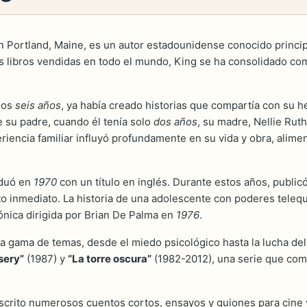
 Portland, Maine, es un autor estadounidense conocido principa
libros vendidas en todo el mundo, King se ha consolidado como
 los
seis años
, ya había creado historias que compartía con su
e su padre, cuando él tenía solo
dos años
, su madre, Nellie Rut
iencia familiar influyó profundamente en su vida y obra, aliment
aduó en
1970
con un título en inglés. Durante estos años, publicó
to inmediato. La historia de una adolescente con poderes telequi
cónica dirigida por Brian De Palma en
1976
.
ia gama de temas, desde el miedo psicológico hasta la lucha de
sery”
(1987) y
“La torre oscura”
(1982-2012), una serie que comb
scrito numerosos cuentos cortos, ensayos y guiones para cine y