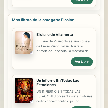
humanos, se encuentra con la
sorpresa mayor de una mujer de su
propia especie. Fr
Más libros de la categoría Ficción
El cisne de Vilamorta
El cisne de Vilamorta es una novela
de Emilia Pardo Bazán. Narra la
historia de Leocadia, la maestra del
pueblo de Vilamorta, enamorada del
joven Segundo, y de su hijo,
Ver Libro
producto de una violación incestuosa
anterior. Toda esta situación se
complica con la llegada de un político
que viene a visitar el balneario del
Un Infierno En Todas Las
Estaciones
pueblo. Emilia Pardo Bazán es una
escritora española nacida en La
UN INFIERNO EN TODAS LAS
Coruña en 1851 y fallecida en Madrid
ESTACIONES presenta siete historias
en 1921. De ascendencia noble, se la
cortas escalofriantes que se
considera una de las escritoras
extienden por todo el mundo,