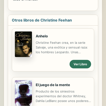
Otros libros de Christine Feehan
Anhelo
Christine Feehan crea, en la serie
Salvaje, una exótica y sensual raza:
los hombres Leopardo. Unas
criaturas mitad humanas, mitad
leopardos, que viven en la
Ver Libro
exuberante selva de Borneo y que
se aparean de por vida.Maggie, una
bella naturalista, ve cumplido su
sueño de vivir entre las criaturas de
El juego de la mente
la selva salvaje. Pero no cuenta con
conocer una bestia indomable e
Producto de los siniestros
irresistible que la incitará a explorar
experimentos del doctor Whitney,
su propio lado salvaje.Rachel
Dahlia LeBlanc posee unos poderes
Lospostros se encuentra a miles de
extraordinarios que pueden ser