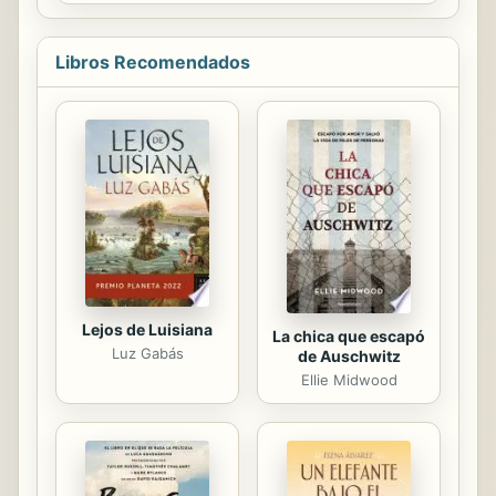
Diccionario de Samuel Johnson. Lo
primero que hace Rebecca es tirarlo
por la ventanilla del coche que ha ido
Libros Recomendados
a recogerlas, para escándalo de su
amiga. Y queda así, esbozado desde
el primer capítulo, el carácter de
ambas heroínas: Amelia (hija de un
agente de bolsa), dulce, modosa,
conforme con su destino; Rebecca
(huérfana de un pintor del Soho y
una corista francesa), arisca, con ...
Lejos de Luisiana
La chica que escapó
Luz Gabás
de Auschwitz
Ellie Midwood