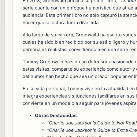
En 2013, Greenwald publicó su primer libro,
“Charlie
serie cuenta con un enfoque humorístico que atrae a
audiencia. Este primer libro no solo capturó la aten
hacer que la lectura fuera divertida.
A lo largo de su carrera, Greenwald ha escrito varios
cuales ha sido bien recibido por su estilo ligero y h
personajes realistas, convirtiéndola en una serie 
Tommy Greenwald ha sido un defensor apasionado de la
estas visitas, comparte su experiencia como autor y 
del humor han hecho que sea un orador popular entre
En su vida personal, Tommy vive en la actualidad en 
integra experiencias y situaciones familiares en sus 
convierte en un modelo a seguir para jóvenes aspira
Obras Destacadas:
“Charlie Joe Jackson's Guide to Not Read
“Charlie Joe Jackson's Guide to Extra Cre