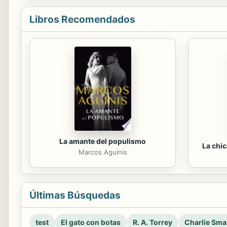
Libros Recomendados
La amante del populismo
La chi
Marcos Aguinis
Últimas Búsquedas
test
El gato con botas
R. A. Torrey
Charlie Smal