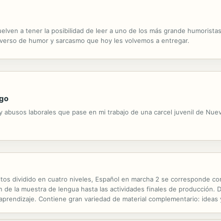
uelven a tener la posibilidad de leer a uno de los más grande humorista
verso de humor y sarcasmo que hoy les volvemos a entregar.
rgo
nes y abusos laborales que pase en mi trabajo de una carcel juvenil de Nue
tos dividido en cuatro niveles, Español en marcha 2 se corresponde co
de la muestra de lengua hasta las actividades finales de producción. D
 aprendizaje. Contiene gran variedad de material complementario: ideas 
nes. También ofrece modelos de preparación al DELE en los niveles B1 y