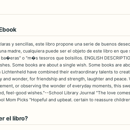
 Ebook
claras y sencillas, este libro propone una serie de buenos dese
una madre, cualquiera puede ser el objeto de este libro en que
ba�eras" o "m�s tesoros que bolsillos. ENGLISH DESCRIPTION T
hes. Some books are about a single wish. Some books are abou
Lichtenheld have combined their extraordinary talents to crea
ty and wonder, for friendship and strength, laughter and peace. 
ment, or observing the wonder of everyday moments, this sweet
ted, feel-good wishes."--School Library Journal "The love comes
ool Mom Picks "Hopeful and upbeat. certain to reassure children
 el libro?