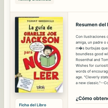
Resumen del
Con ilustraciones 
amiga, un padre o 
m�s burbujas que 
boundless good wis
Rosenthal and Tom 
Wishes for curiosi
words of encourage
age. "Cleverly sta
a new classic."--C
¿Cómo obtener
Ficha del Libro