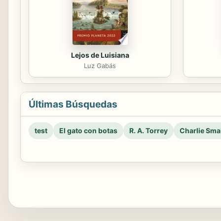
Lejos de Luisiana
Luz Gabás
Últimas Búsquedas
test
El gato con botas
R. A. Torrey
Charlie Smal