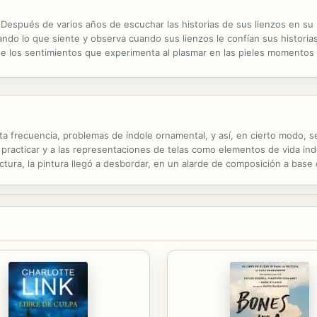
ués de varios años de escuchar las historias de sus lienzos en su si
esando lo que siente y observa cuando sus lienzos le confían sus histori
 de los sentimientos que experimenta al plasmar en las pieles momentos
ersonas de la vida real que se atrevieron a utilizar su piel como lienzo....
rta frecuencia, problemas de índole ornamental, y así, en cierto modo, s
en practicar y a las representaciones de telas como elementos de vida i
ctura, la pintura llegó a desbordar, en un alarde de composición a base
 alarde cromático, los límites impuestos por las estructuras...