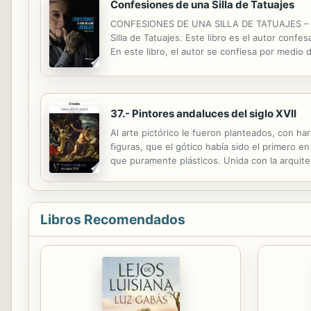
Confesiones de una Silla de Tatuajes
CONFESIONES DE UNA SILLA DE TATUAJES – Desp
Silla de Tatuajes. Este libro es el autor conf
En este libro, el autor se confiesa por medio
recopilación de historias de la vida real y de p
37.- Pintores andaluces del siglo XVII
Al arte pictórico le fueron planteados, con ha
figuras, que el gótico había sido el primero 
que puramente plásticos. Unida con la arquite
ahora desconocida, con fondos sin fin y con un
Libros Recomendados