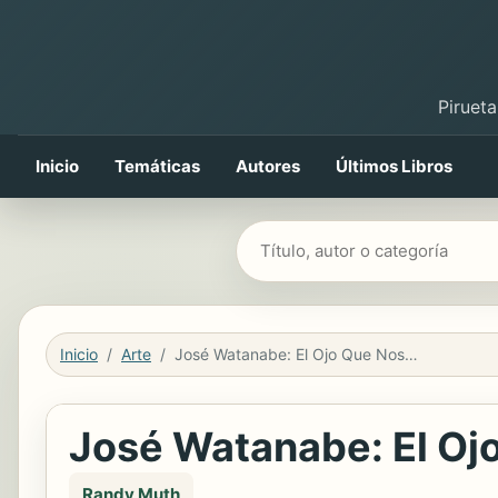
Pirueta
Inicio
Temáticas
Autores
Últimos Libros
Buscar libros
Inicio
Arte
José Watanabe: El Ojo Que Nos Descubre
José Watanabe: El Oj
Randy Muth