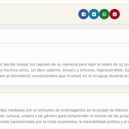
decide revisar los cajones de su memoria para tejer el relato de su prop
 muchos otros. Un libro valiente, sincero y emotivo; imprescindible. Est
en al movimiento revolucionario que irrumpió en el Uruguay durante la
dad ni a las verdades objetivas. Desde los orígenes del MLN-Tupamaros, c
dades mediadas por el consumo de embriagantes en la ciudad de México de
ial, cultural, urbana y de género para comprender el mundo de las pulque
o caracterizado por la crisis económica, la inestabilidad política y el 