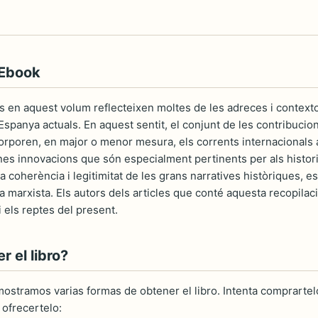
 Ebook
sos en aquest volum reflecteixen moltes de les adreces i context
spanya actuals. En aquest sentit, el conjunt de les contribuci
ncorporen, en major o menor mesura, els corrents internacionals a
 Unes innovacions que són especialment pertinents per als hist
la coherència i legitimitat de les grans narratives històriques,
 la marxista. Els autors dels articles que conté aquesta recopila
 i els reptes del present.
 el libro?
ostramos varias formas de obtener el libro. Intenta comprartelo
ofrecertelo: