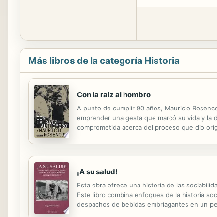
Más libros de la categoría Historia
Con la raíz al hombro
A punto de cumplir 90 años, Mauricio Rosencof 
emprender una gesta que marcó su vida y la de
comprometida acerca del proceso que dio orig
que vivió; su mirada no aspira a la universali
¡A su salud!
Esta obra ofrece una historia de las sociabili
Este libro combina enfoques de la historia soc
despachos de bebidas embriagantes en un period