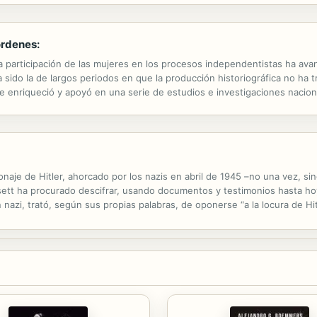
órdenes:
la participación de las mujeres en los procesos independentistas ha ava
 sido la de largos periodos en que la producción historiográfica no ha t
se enriqueció y apoyó en una serie de estudios e investigaciones nacion
con las mujeres y el nuevo orden durante la gesta independentista. Tra
ionaje de Hitler, ahorcado por los nazis en abril de 1945 –no una vez, si
sett ha procurado descifrar, usando documentos y testimonios hasta hoy 
zi, trató, según sus propias palabras, de oponerse “a la locura de Hit
as que nos ofrece acerca de la segunda guerra mundial, el libro resulta