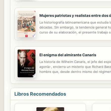
Mujeres patriotas y realistas entre dos 
La historiografía latinoamericana que estudia 
décadas. Sin embargo, la tendencia general ha
curso de su elaboración, el presente trabajo 
soporte para enmarcar los temas relacionados 
El enigma del almirante Canaris
La historia de Wilheim Canaris, el jefe del esp
agonía-, encierra un misterio que Richard Bas
hombre que, desde dentro mismo del régimen na
destrucción”. Además de las nuevas perspectiv
Libros Recomendados