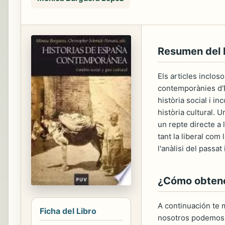
Resumen del
Els articles inclo
contemporànies d'E
història social i i
història cultural.
un repte directe a 
tant la liberal com
l'anàlisi del passat
¿Cómo obtener
A continuación te m
Ficha del Libro
nosotros podemos 