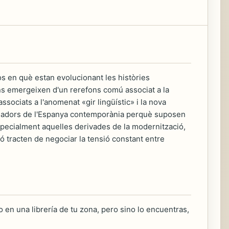
os en què estan evolucionant les històries
ons emergeixen d'un rerefons comú associat a la
ssociats a l'anomenat «gir lingüístic» i la nova
oriadors de l'Espanya contemporània perquè suposen
 especialment aquelles derivades de la modernització,
ció tracten de negociar la tensió constant entre
 en una librería de tu zona, pero sino lo encuentras,