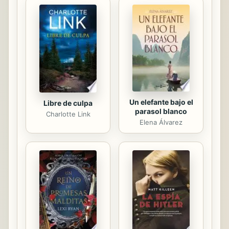
extraordinarias verdades reveladas
en la Biblia sobre estos agentes del
cielo y su rol en nuestro mundo y
nuestras vidas. Qué son los ángeles?
Cual es su rol an el plan de Dios?
Están presentes? Aparecen? Nos
ayudan a entender acerca de...
Un elefante bajo el
Libre de culpa
parasol blanco
Charlotte Link
Elena Álvarez