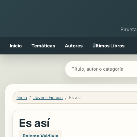
Pirueta
Inicio
Temáticas
Autores
Últimos Libros
Buscar libros
Inicio
Juvenil Ficción
Es así
Es así
Paloma Valdivia