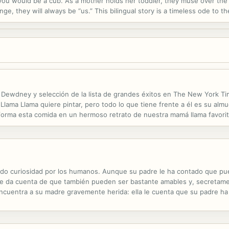
 you would be a cub. As a mother holds her toddler, they muse over the 
nge, they will always be “us.” This bilingual story is a timeless ode t
ero. Si yo fuera una osa, tú serías un osenzo. Con su niño en...
nna Dewdney y selección de la lista de grandes éxitos en The New York T
Llama Llama quiere pintar, pero todo lo que tiene frente a él es su alm
orma esta comida en un hermoso retrato de nuestra mamá llama favorit
ilustrado por JT Morrow, este nuevo libro infantil de cartón enseña los.
tido curiosidad por los humanos. Aunque su padre le ha contado que pue
se da cuenta de que también pueden ser bastante amables y, secretamen
encuentra a su madre gravemente herida: ella le cuenta que su padre h
nvertir a cualquier animal en humano. Para encontrarlo, Dilah deberá g