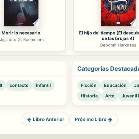
Morir lo necesario
El hijo del tiempo (El descu
de las brujas 4)
Alejandro G. Roemmers
Deborah Harkness
Categorías Destacad
l
contacto
Infantil
Ficción
Educación
Ju
Historia
Arte
Juvenil 
Libro Anterior
Próximo Libro