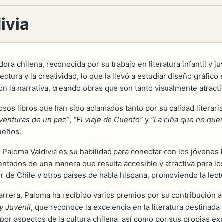
ivia
ora chilena, reconocida por su trabajo en literatura infantil y j
tura y la creatividad, lo que la llevó a estudiar diseño gráfico
on la narrativa, creando obras que son tanto visualmente atracti
osos libros que han sido aclamados tanto por su calidad literari
aventuras de un pez”
,
“El viaje de Cuento”
y
“La niña que no quer
sueños.
de Paloma Valdivia es su habilidad para conectar con los jóven
sentados de una manera que resulta accesible y atractiva para lo
r de Chile y otros países de habla hispana, promoviendo la lect
arrera, Paloma ha recibido varios premios por su contribución a 
y Juvenil
, que reconoce la excelencia en la literatura destinad
 por aspectos de la cultura chilena, así como por sus propias e