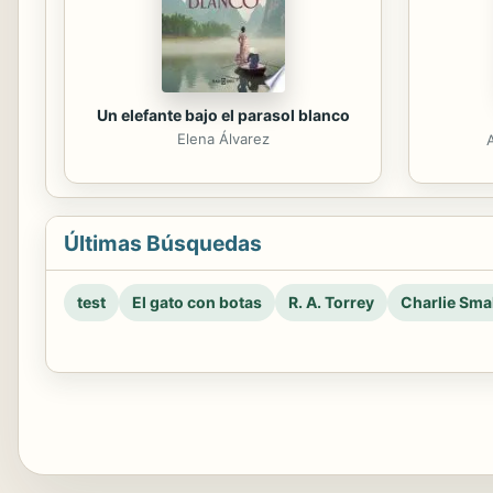
Un elefante bajo el parasol blanco
Elena Álvarez
Últimas Búsquedas
test
El gato con botas
R. A. Torrey
Charlie Smal