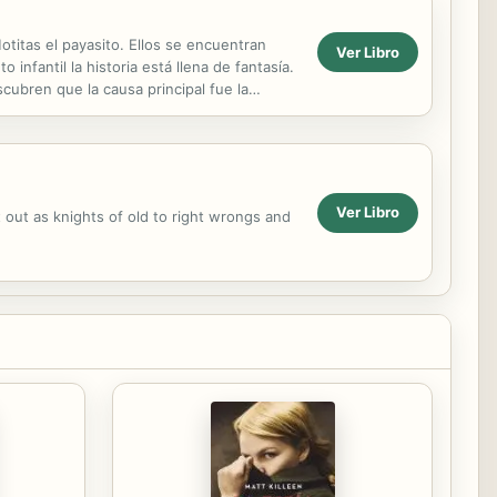
 Motitas el payasito. Ellos se encuentran
Ver Libro
infantil la historia está llena de fantasía.
ubren que la causa principal fue la
Ver Libro
out as knights of old to right wrongs and