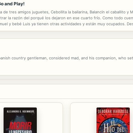
Go and Play!
a de tres amigos juguetes, Cebollita la bailarina, Balancín el caballito y
ar la razón del porqué los dejaron en ese cuarto frío. Como todo cuento 
uel y bebé Luis ya tienen otras actividades y están muy ocupados. Desc
n una carta a los padres y sienten que con eso su misión está ...
panish country gentleman, considered mad, and his companion, who set 