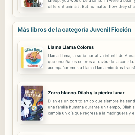
sheep, you would be a lamb. If I were a bear,
different animals. But no matter how they cha
child. Si yo fuera una oveja, tú serías un cord
Más libros de la categoría Juvenil Ficción
Llama Llama Colores
Llama Llama, la serie narrativa infantil de A
que enseña los colores a través de la comida. 
acompañaremos a Llama Llama mientras transf
cuando vea su obra de arte? Escrito en rima e 
Zorro blanco. Dilah y la piedra lunar
Dilah es un zorrito ártico que siempre ha sen
una familia humana durante un tiempo, Dilah 
cambia un día que regresa a la madriguera y 
confiesa que hay un tesoro mágico capaz de co