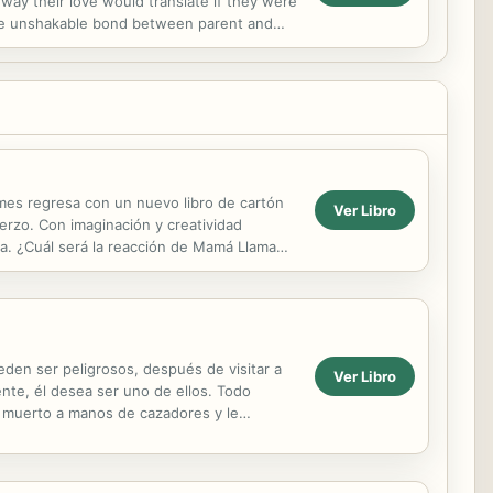
way their love would translate if they were
o the unshakable bond between parent and
imes regresa con un nuevo libro de cartón
Ver Libro
uerzo. Con imaginación y creatividad
a. ¿Cuál será la reacción de Mamá Llama
..
den ser peligrosos, después de visitar a
Ver Libro
te, él desea ser uno de ellos. Todo
a muerto a manos de cazadores y le
uiarse con una piedra...