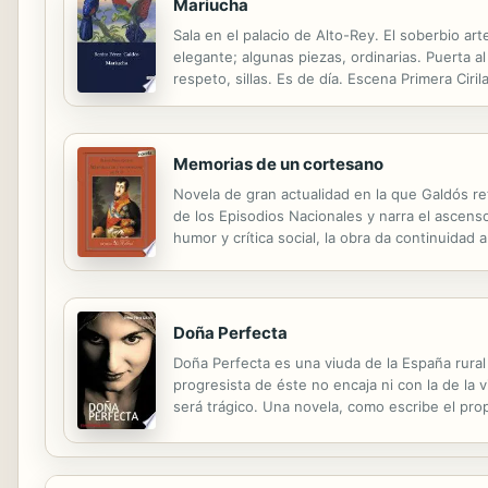
Mariucha
Sala en el palacio de Alto-Rey. El soberbio a
elegante; algunas piezas, ordinarias. Puerta al
respeto, sillas. Es de día. Escena Primera Ciri
gusto, ostentando brillantes gordos en la pech
Memorias de un cortesano
Novela de gran actualidad en la que Galdós re
de los Episodios Nacionales y narra el ascenso 
humor y crítica social, la obra da continuidad 
forma de testimonio, relata corruptelas y tra
Doña Perfecta
Doña Perfecta es una viuda de la España rural 
progresista de éste no encaja ni con la de la 
será trágico. Una novela, como escribe el pro
cuidada y revisada edición digital.