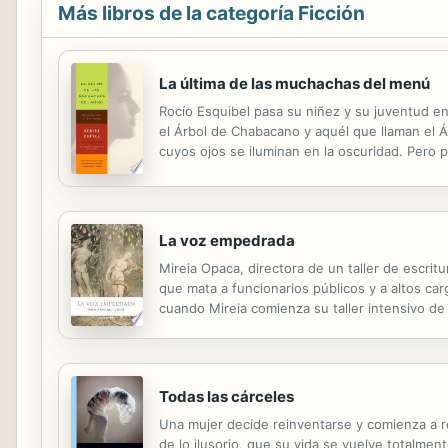
Más libros de la categoría Ficción
La última de las muchachas del menú
Rocío Esquibel pasa su niñez y su juventud en
el Árbol de Chabacano y aquél que llaman el Ár
cuyos ojos se iluminan en la oscuridad. Pero p
observa fascinada las vidas de las muchachas m
La voz empedrada
Mireia Opaca, directora de un taller de escritu
que mata a funcionarios públicos y a altos ca
cuando Mireia comienza su taller intensivo de
denunciado en su novela. Los medios de comuni
Todas las cárceles
Una mujer decide reinventarse y comienza a re
de lo ilusorio, que su vida se vuelve totalment