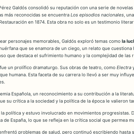
Pérez Galdós consolidó su reputación con una serie de novelas qu
ras más reconocidas se encuentra
Los episodios nacionales
, un
estauración en 1874. Esta obra no solo es un testimonio literar
a crear personajes memorables, Galdós exploró temas como
la lu
n huérfana que se enamora de un ciego, un relato que cuestiona 
nso que destaca el sufrimiento humano y la complejidad de las 
fue un prolífico dramaturgo. Sus obras de teatro, como
Electra
sique humana. Esta faceta de su carrera lo llevó a ser muy influy
es.
mia Española, un reconocimiento a su contribución a la literat
que su crítica a la sociedad y la política de la época le valieron
r la política y estuvo involucrado en movimientos progresistas. 
 de España, lo que se refleja en la crítica social que permea m
 enfrentó problemas de salud, pero continuó escribiendo hasta 