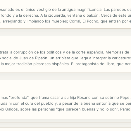
rtesonado es el único vestigio de la antigua magnificencia. Las paredes
 fondo y a la derecha. A la izquierda, ventana o balcón. Cerca de éste un
la, arreglando y limpiando los muebles; Corral, El Pocho, que entran por 
era, cadena de reloj muy llamativa y sortijas con piedras de...
trata la corrupción de los políticos y de la corte española, Memorias d
social de Juan de Pipaón, un arribista que llega a integrar la caricature
a la mejor tradición picaresca hispánica. El protagonista del libro, que 
picheos de favores. Piapón -símbolo del cortesano de entonces...
más "profunda", que trama casar a su hija Rosario con su sobrino Pepe, 
viuda ni con el cura del pueblo y, a pesar de la buena sintonía que se p
pio Galdós, sobre las personas "que parecen buenas y no lo son". Para