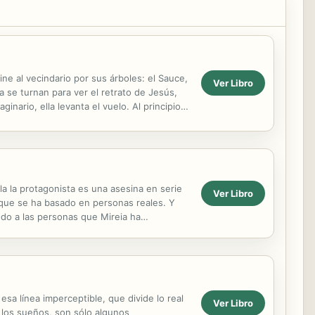
e al vecindario por sus árboles: el Sauce,
Ver Libro
a se turnan para ver el retrato de Jesús,
nario, ella levanta el vuelo. Al principio
lla la protagonista es una asesina en serie
Ver Libro
orque se ha basado en personas reales. Y
ndo a las personas que Mireia ha
lenado de...
sa línea imperceptible, que divide lo real
Ver Libro
 y los sueños, son sólo algunos