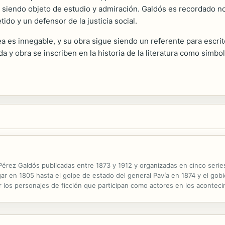
ue siendo objeto de estudio y admiración. Galdós es recordado 
do y un defensor de la justicia social.
a es innegable, y su obra sigue siendo un referente para escrit
a y obra se inscriben en la historia de la literatura como símbo
Pérez Galdós publicadas entre 1873 y 1912 y organizadas en cinco series
lgar en 1805 hasta el golpe de estado del general Pavía en 1874 y el gobi
r los personajes de ficción que participan como actores en los acontec
de la historia, apela el autor a recursos varios a veces muy forzados, o 