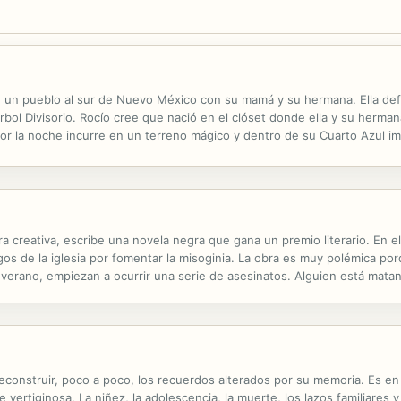
 un pueblo al sur de Nuevo México con su mamá y su hermana. Ella defin
bol Divisorio. Rocío cree que nació en el clóset donde ella y su herman
or la noche incurre en un terreno mágico y dentro de su Cuarto Azul imagi
ayores y sus novios, pero al encontrar trabajo en el hospital ...
ra creativa, escribe una novela negra que gana un premio literario. En e
rgos de la iglesia por fomentar la misoginia. La obra es muy polémica p
 verano, empiezan a ocurrir una serie de asesinatos. Alguien está mata
cación no paran de hablar de su obra y el taller de escritura se le ha l
construir, poco a poco, los recuerdos alterados por su memoria. Es en e
e vertiginosa. La niñez, la adolescencia, la muerte, los lazos familiares