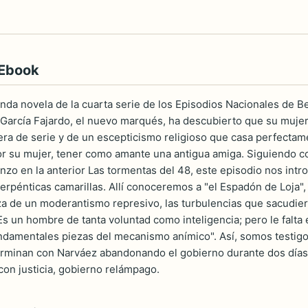
 Ebook
nda novela de la cuarta serie de los Episodios Nacionales de B
García Fajardo, el nuevo marqués, ha descubierto que su mujer 
era de serie y de un escepticismo religioso que casa perfectame
r su mujer, tener como amante una antigua amiga. Siguiendo con
zo en la anterior Las tormentas del 48, este episodio nos intr
erpénticas camarillas. Allí conoceremos a "el Espadón de Loja"
eza de un moderantismo represivo, las turbulencias que sacudie
Es un hombre de tanta voluntad como inteligencia; pero le falt
ndamentales piezas del mecanismo anímico". Así, somos testigos
rminan con Narváez abandonando el gobierno durante dos días (
con justicia, gobierno relámpago.