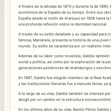
A finales de la década de 1870 y durante la de 1880, 
económica de la España de su tiempo. Entre sus ob
España desde el motín de Aranjuez en 1808 hasta la R
una profunda reflexión sobre la identidad nacional.
A través de su estilo detallado y su capacidad par
famosa,
Marianela
, presenta la historia de una jove
mundo. Su estilo se caracteriza por un realismo inte
Además de su labor como novelista, Galdós también 
social y política, así como por la exploración de la p
generaciones posteriores de dramaturgos y escritor
En 1897, Galdós fue elegido miembro de la Real Acade
y las instituciones literarias fue a menudo tensa, ya 
A lo largo de su vida, Galdós también se interesó po
abogó por un cambio en la estructura socioeconómica
En los últimos años de su vida, Benito Pérez Galdós