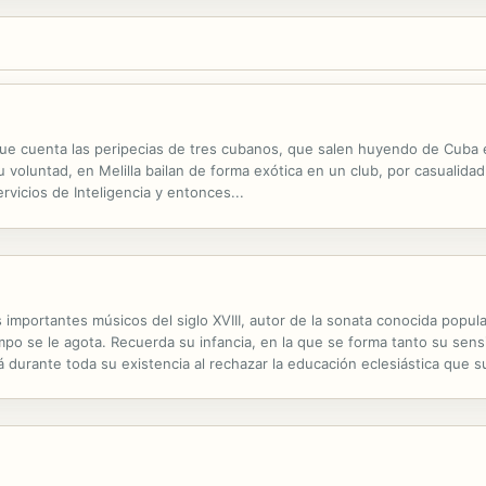
ue cuenta las peripecias de tres cubanos, que salen huyendo de Cuba 
 su voluntad, en Melilla bailan de forma exótica en un club, por casualid
rvicios de Inteligencia y entonces...
importantes músicos del siglo XVIII, autor de la sonata conocida popula
 se le agota. Recuerda su infancia, en la que se forma tanto su sensib
durante toda su existencia al rechazar la educación eclesiástica que su
vezado diestro, encuentra cierto sosiego en el arco del violín, el "instr