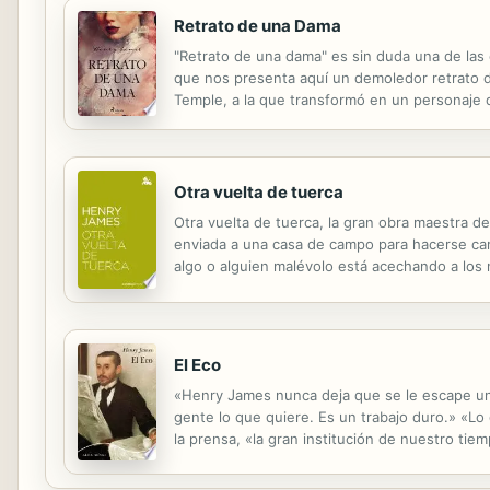
Retrato de una Dama
"Retrato de una dama" es sin duda una de las
que nos presenta aquí un demoledor retrato de 
Temple, a la que transformó en un personaje d
huérfana a su llegada a Londres, más inteligen
Otra vuelta de tuerca
Otra vuelta de tuerca, la gran obra maestra d
enviada a una casa de campo para hacerse car
algo o alguien malévolo está acechando a los
Este relato se ha convertido en una de las his
El Eco
«Henry James nunca deja que se le escape una 
gente lo que quiere. Es un trabajo duro.» «Lo
la prensa, «la gran institución de nuestro ti
que hoy llamaríamos noticias del corazón, se a