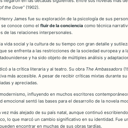
s llegaron en las décadas siguientes. Entre sus novelas más 
of the Dove”
(1902).
de Henry James fue su exploración de la psicología de sus perso
ue se conoce como el
fluir de la conciencia
como técnica narrativ
s de las relaciones interpersonales.
a vida social y la cultura de su tiempo con gran detalle y sutile
que se enfrenta a las restricciones de la sociedad europea y a 
stadounidense y ha sido objeto de múltiples análisis y adaptacio
ó a la crítica literaria y al teatro. Su obra
The Ambassadors
(1
va más accesible. A pesar de recibir críticas mixtas durante su 
iadas y apreciadas.
 modernismo, influyendo en muchos escritores contemporáneos y
ad emocional sentó las bases para el desarrollo de la novela mo
a vez más alejado de su país natal, aunque continuó escribien
co, lo que marcó un cambio significativo en su identidad. Fue un 
e pueden encontrar en muchas de sus obras tardías.