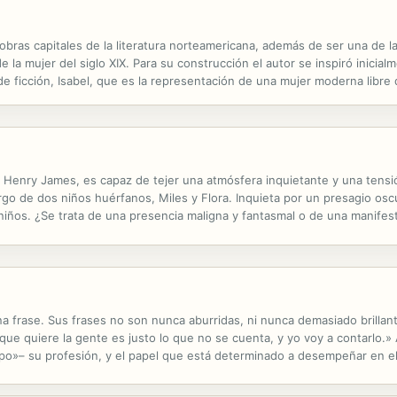
 obras capitales de la literatura norteamericana, además de ser una de
la mujer del siglo XIX. Para su construcción el autor se inspiró inicia
e ficción, Isabel, que es la representación de una mujer moderna libre d
te que la media, así que suple su falta de patrimonio económico...
e Henry James, es capaz de tejer una atmósfera inquietante y una tensió
go de dos niños huérfanos, Miles y Flora. Inquieta por un presagio osc
 niños. ¿Se trata de una presencia maligna y fantasmal o de una manife
torias de fantasmas más célebres de la historia y sus misterios están...
frase. Sus frases no son nunca aburridas, ni nunca demasiado brillante
 que quiere la gente es justo lo que no se cuenta, y yo voy a contarlo.
empo»– su profesión, y el papel que está determinado a desempeñar en el
lza un cuadro internacional típicamente jamesiano: un...