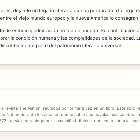
dres, dejando un legado literario que ha perdurado a lo largo d
n entre el viejo mundo europeo y la nueva América lo consagran 
to de estudio y admiración en todo el mundo. Su contribución a 
lorar la condición humana y las complejidades de la sociedad.
discutiblemente parte del patrimonio literario universal.
a revista The Nation, reunidos por primera vez en un libro. Este libro 
The Nation durante los años en que escribió sus novelas más célebres, i
72, un viaje veraniego por la campiña británica, una excursión a las cat
or y con un punto de acidez, en los que el lector reconocerá sin...