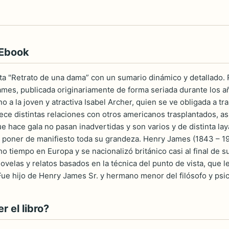
 Ebook
a "Retrato de una dama” con un sumario dinámico y detallado. R
mes, publicada originariamente de forma seriada durante los añ
rno a la joven y atractiva Isabel Archer, quien se ve obligada a t
lece distintas relaciones con otros americanos trasplantados, as
ue hace gala no pasan inadvertidas y son varios y de distinta laya
 poner de manifiesto toda su grandeza. Henry James (1843 – 1916
tiempo en Europa y se nacionalizó británico casi al final de su v
velas y relatos basados en la técnica del punto de vista, que le
 Fue hijo de Henry James Sr. y hermano menor del filósofo y psi
 el libro?