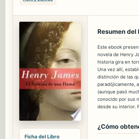
Resumen del
Este ebook present
novela de Henry Ja
historia gira en to
Una vez allí, estab
distinción de las q
paradójicamente, a
(aunque pasó mucho 
conocido por sus no
desde su interior.
¿Cómo obtener
Ficha del Libro