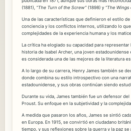
publicada en 1871, aunque sus obras más reconocida
(1881),
“The Turn of the Screw”
(1898) y
“The Wings 
Una de las características que definieron el estilo 
conciencia y los conflictos internos, utilizando lo q
complejidades de la experiencia humana y los matice
La crítica ha elogiado su capacidad para representar l
historia de Isabel Archer, una joven estadounidense 
es considerada una de las mejores de la literatura e
A lo largo de su carrera, Henry James también se dedic
donde combina su estilo introspectivo con una narrati
estadounidense, y sus obras continúan siendo estud
Durante su vida, James también fue un defensor del
Proust. Su enfoque en la subjetividad y la complejid
A medida que pasaron los años, James se sintió cad
en Europa. En 1915, se convirtió en ciudadano británi
tiempo, y sus reflexiones sobre la guerra y la paz s