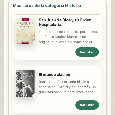
Más libros de la categoría Historia
San Juan de Dios y su Orden
Hospitalaria
La obra ha sido traducida por el Hno.
José Luis Muñoz Martínez del
original publicado en Roma por el
Hno. Gabriel Russotto. Hasta este
Ver Libro
momento y, por las barreras
impuestas por el idioma, tan solo
hemos contando en español con
obras muy restringidas relativas a la
historia de la Orden Hospitalaria.
El mundo clásico
Esta es una ocasión nueva de poder
Robin Lane Fox enseña historia
contrastar la historia de la institución
antigua en Oxford y es, además, un
hospitalaria y disponer de un nuevo
gran narrador. De esta afortunada
instrumento de conocimiento que
combinación ha surgido un libro de
facilite el acercamiento a las raíces
historia del mundo clásico distinto,
de la Hospitalidad.
Ver Libro
que tiene el rigor del buen trabajo
académico -y ha merecido por ello