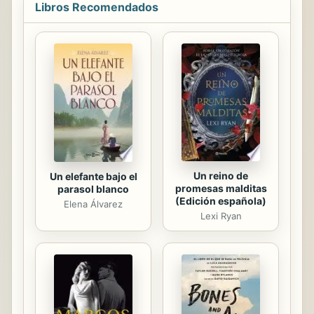
Libros Recomendados
detalle el curso de la guerra civil
desde que fue promulgado el Plan
de Ayala, en noviembre de 1911,
hasta que las tropas rebeldes
tomaron la ciudad de México, a
finales de 1914.
Un reino de
Un elefante bajo el
promesas malditas
parasol blanco
(Edición española)
Elena Álvarez
Lexi Ryan