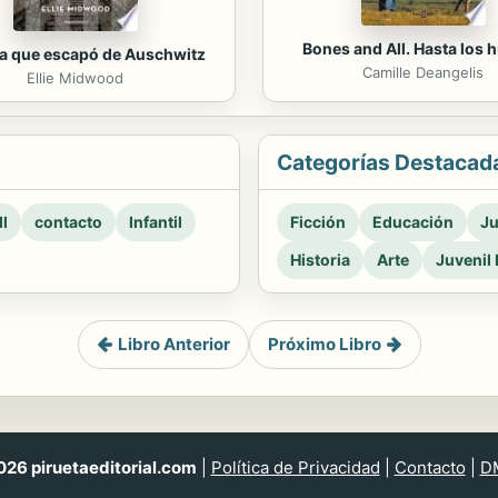
Bones and All. Hasta los 
ca que escapó de Auschwitz
Camille Deangelis
Ellie Midwood
Categorías Destacad
l
contacto
Infantil
Ficción
Educación
Ju
Historia
Arte
Juvenil 
Libro Anterior
Próximo Libro
26 piruetaeditorial.com
|
Política de Privacidad
|
Contacto
|
D