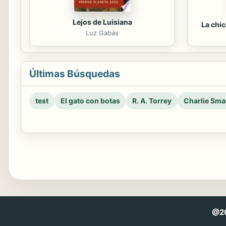
Lejos de Luisiana
La chi
Luz Gabás
Últimas Búsquedas
test
El gato con botas
R. A. Torrey
Charlie Smal
@20