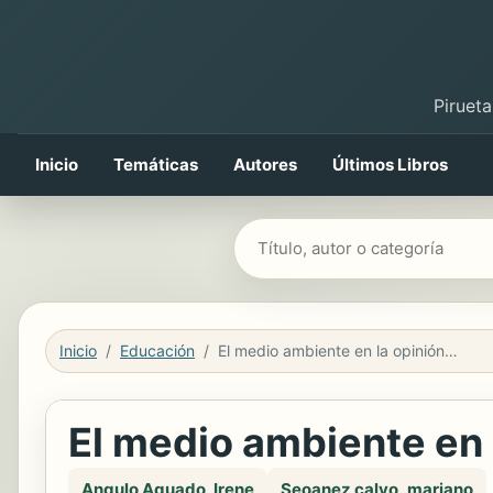
Pirueta
Inicio
Temáticas
Autores
Últimos Libros
Buscar libros
Inicio
Educación
El medio ambiente en la opinión pública
El medio ambiente en 
Angulo Aguado, Irene
Seoanez calvo, mariano