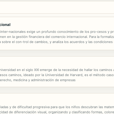
cional
inter-nacionales exige un profundo conocimiento de los pro-cesos y pr
ienen en la gestión financiera del comercio internacional. Para la formal
 sobre el con-trol de cambios, y analiza los acuerdos y las condicione
 los principales documentos comerciales y financieros. El autor, expert
niversidad en el siglo XXI emerge de la necesidad de hallar los caminos
os caminos, ideado por la Universidad de Harvard, es el método casos. 
 derecho, medicina y administración de empresas
riadas y de dificultad progresiva para que los niños descubran las mat
apacidad de diferenciación visual, organizando y clasificando formas, col