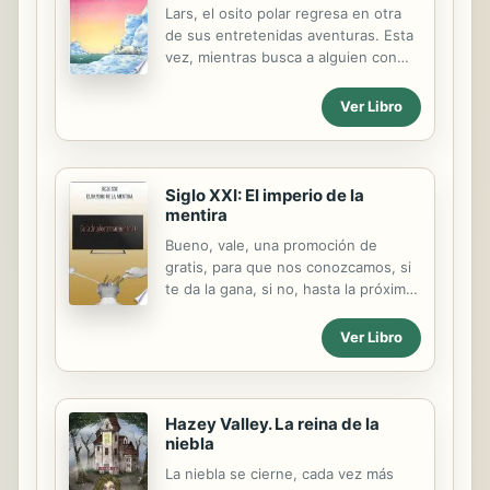
Lars, el osito polar regresa en otra
de sus entretenidas aventuras. Esta
vez, mientras busca a alguien con
quien jugar, cae en una trampa. El
pobre Lars termina enjaulado y
Ver Libro
rumbo a un zoologico en una avion
de carga lleno de animales. Por
suerte, cuando el avion aterriza
puede abrir su jaula, y al dejar en
Siglo XXI: El imperio de la
libertad a los otros animales,
mentira
finalmente encuentra al amigo que
Bueno, vale, una promoción de
tanto habia buscado.
gratis, para que nos conozcamos, si
te da la gana, si no, hasta la próxima
congénere. Espero, comprendáis
que el precio de este libro es solo
Ver Libro
debido a un carácter simbólico. Si no
puedes permitírtelo, deberías estar
en otros asuntos, mucho mas
urgentes para ti, siento decir. Por mi
Hazey Valley. La reina de la
niebla
parte, solo puedo intentar ganar un
poco de dinero, que haga cundibles
La niebla se cierne, cada vez más
los meses de trabajo, y la falta que