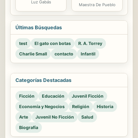
Luz Gabás
Maestra De Pueblo
Últimas Búsquedas
test
El gato con botas
R. A. Torrey
Charlie Small
contacto
Infantil
Categorías Destacadas
Ficción
Educación
Juvenil Ficción
Economía y Negocios
Religión
Historia
Arte
Juvenil No Ficción
Salud
Biografía