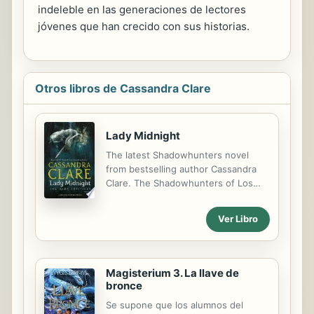
indeleble en las generaciones de lectores
jóvenes que han crecido con sus historias.
Otros libros de Cassandra Clare
Lady Midnight
The latest Shadowhunters novel
from bestselling author Cassandra
Clare. The Shadowhunters of Los
Angeles star in the first novel in
Cassandra Clare's newest series,
Ver Libro
The Dark Artifices, a sequel to the
internationally bestselling Mortal
Instruments series. It's been five
years since the events of City of
Magisterium 3. La llave de
Heavenly Fire that brought the
bronce
Shadowhunters to the brink of
Se supone que los alumnos del
oblivion. Emma Carstairs is no longer