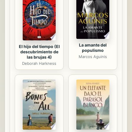
de problemas resueltos, cuyo
desarrollo se presenta con detalle.
Así, el alumno cuenta con una
herramienta muy valiosa que le
ofrece ...
La amante del
El hijo del tiempo (El
populismo
descubrimiento de
Marcos Aguinis
las brujas 4)
Deborah Harkness