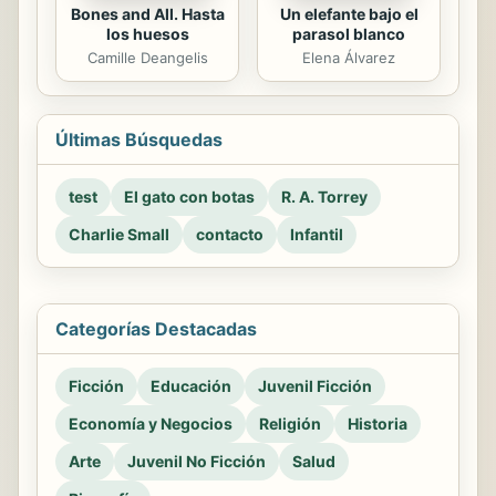
Bones and All. Hasta
Un elefante bajo el
los huesos
parasol blanco
Camille Deangelis
Elena Álvarez
Últimas Búsquedas
test
El gato con botas
R. A. Torrey
Charlie Small
contacto
Infantil
Categorías Destacadas
Ficción
Educación
Juvenil Ficción
Economía y Negocios
Religión
Historia
Arte
Juvenil No Ficción
Salud