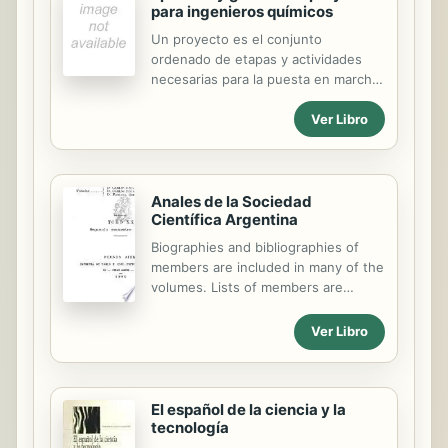
para ingenieros químicos
Un proyecto es el conjunto
ordenado de etapas y actividades
necesarias para la puesta en marcha
de una planta química que van desde
Ver Libro
la concepción de una idea con visión
empresarial hasta que se obtienen
los productos en la cantidad y con la
calidad con que fueron concebidos.
Un buen diseño, técnicamente sólido
Anales de la Sociedad
Científica Argentina
y viable económicamente, tiene que
conjugar la aplicación de métodos
Biographies and bibliographies of
científicamente rigurosos con la
members are included in many of the
experiencia y buen juicio de
volumes. Lists of members are
ingenieros que en cada paso del
usually given on covers of the
diseño tengan en mente las
numbers.
Ver Libro
implicaciones económicas (costes,
beneficio) de las decisiones que
toman. En este...
El español de la ciencia y la
tecnología