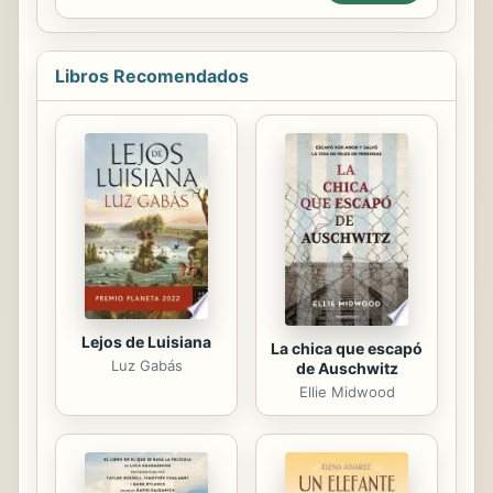
cumpleaños, por ejemplo: level up
designs 18 cumpleaños. Este libro es
el regalo de cumpleaños perfecto! Es
divertido, único y seguro de poner
Libros Recomendados
una sonrisa en su cara. Ideal para un
amigo, un ser querido o conocido,
les recordará ese cumpleaños
especial durante años por venir. Este
libro que se puede utilizar como un
diario o características de cuaderno:
105 páginas forrado AMPLIAS líneas
para un montón de espacio...
Lejos de Luisiana
La chica que escapó
Luz Gabás
de Auschwitz
Ellie Midwood