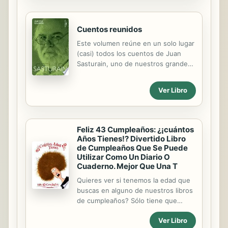
fatídico verano...
emociones, pero principalmente la
pasión desbordante entre dos seres
Cuentos reunidos
que se aman con gran intensidad,
con Puro Amor A la Mexicana.
Este volumen reúne en un solo lugar
(casi) todos los cuentos de Juan
Sasturain, uno de nuestros grandes
escritores, que se suma al histórico
linaje del género "cuentista
Ver Libro
argentino". «Sasturain vuelve nueva,
en su escucha, nuestra lengua,
alternando en su poética lo alto con
lo bajo, la referencia erudita con el
Feliz 43 Cumpleaños: ¿¡cuántos
habla popular lisa y llana. Al leer su
Años Tienes!? Divertido Libro
prosa se tiene la impresión de que
de Cumpleaños Que Se Puede
está contada oralmente. Pero debajo
Utilizar Como Un Diario O
Cuaderno. Mejor Que Una T
de esa tersura, esa llaneza, hay,
además de mucha calle, mucha
Quieres ver si tenemos la edad que
biblioteca.» Guillermo Saccomanno
buscas en alguno de nuestros libros
«Todo escritor que nos importa
de cumpleaños? Sólo tiene que
extrae de la infancia el mapa mudo
buscar las palabras subir de nivel
de...
Ver Libro
diseños + la edad que busca +