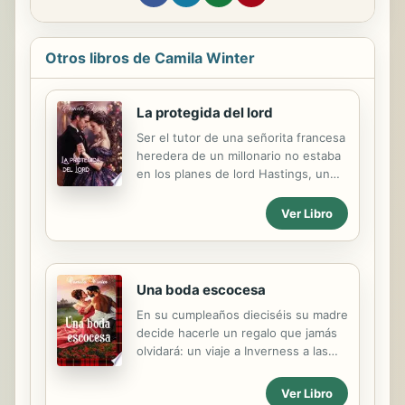
Otros libros de Camila Winter
La protegida del lord
Ser el tutor de una señorita francesa
heredera de un millonario no estaba
en los planes de lord Hastings, un
taciturno viudo de Cumbria, pero al
conocer a la bella damisela
Ver Libro
comprende que sus problemas no
han hecho más que empezar. Pues
debe encontrarle un esposo pronto
y cuidar de la jovencita por dos años
Una boda escocesa
y ciertamente no se siente
En su cumpleaños dieciséis su madre
capacitado para hacerlo. Porque la
decide hacerle un regalo que jamás
señorita Agnes Rostchild es una
olvidará: un viaje a Inverness a las
perfecta consentida y tiene además
tierras escocesas para visitar a los
un genio endiablado y no tarda en
familiares de su madre de los que
decirle a su tutor que no solo no
Ver Libro
nunca ha oído hablar. Angelet está