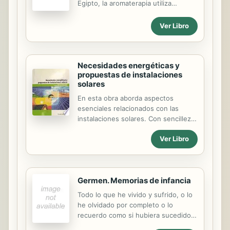
Egipto, la aromaterapia utiliza
principales problemas que están
esencias extraídas de las flores,
siendo objeto de una mayor
frutos y plantas para prevenir o curar
Ver Libro
morbilidad y quea su vez están...
trastornos físicos y psíquicos.
Gracias a las fichas con explicaciones
claras e ilustradas de esta obra,
Necesidades energéticas y
aprenderá: ·las propiedades
propuestas de instalaciones
preventivas y curativas de los
solares
principales aceites esenciales; ·los
tratamientos adecuados para aliviar
En esta obra aborda aspectos
tanto trastornos leves como dolores
esenciales relacionados con las
intensos; ·consejos sobre el modo
instalaciones solares. Con sencillez y
de empleo. Una guía indispensable
claridad aspira a dar respuesta a
para redescubrir las virtudes de los
Ver Libro
algunos de los interrogantes que
principios activos de los aceites...
pueden plantearse profesionales del
mundo energético, así como aquellos
que desean estar al día en esta
Germen. Memorias de infancia
novedosa forma de energía sin
olvidar a quienes se están formando
Todo lo que he vivido y sufrido, o lo
para cualificarse en estas
he olvidado por completo o lo
materias.;Con un enfoque
recuerdo como si hubiera sucedido
eminentemente práctico se
ayer mismo. No es gris el horizonte