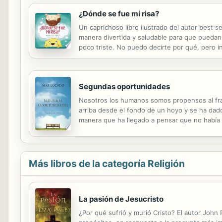
¿Dónde se fue mi risa?
Un caprichoso libro ilustrado del autor best 
manera divertida y saludable para que puedan
poco triste. No puedo decirte por qué, pero i
ayuda a normalizar y disipar las emociones ne
Segundas oportunidades
Nosotros los humanos somos propensos al fra
arriba desde el fondo de un hoyo y se ha dad
manera que ha llegado a pensar que no había
los quebrantados. Ningún recordatorio es tan
Más libros de la categoría Religión
La pasión de Jesucristo
¿Por qué sufrió y murió Cristo? El autor John