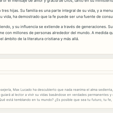
ir el mensaje de amor y gracia de Dios, tanto en su ministerio
res hijas. Su familia es una parte integral de su vida, y a menu
u vida, ha demostrado que la fe puede ser una fuente de consue
iendo, y su influencia se extiende a través de generaciones. S
ene con millones de personas alrededor del mundo. A medida q
l ámbito de la literatura cristiana y más allá.
sejería, Max Lucado ha descubierto que nada reanima el alma sedienta,
e guiará al lector a vivir su vidas basándose en verdades permanentes 
Qué está temblando en tu mundo? ¿Es posible que sea tu futuro, tu fe, t
inconmovible? Si es así, no eres el único. En estos tiempos es difícil..