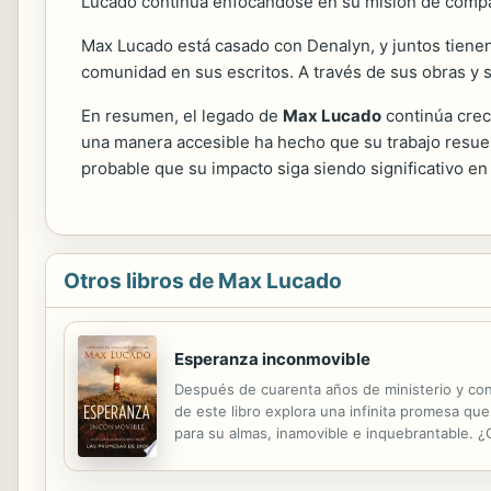
Lucado continúa enfocándose en su misión de compart
Max Lucado está casado con Denalyn, y juntos tienen t
comunidad en sus escritos. A través de sus obras y s
En resumen, el legado de
Max Lucado
continúa crec
una manera accesible ha hecho que su trabajo resu
probable que su impacto siga siendo significativo en e
Otros libros de Max Lucado
Esperanza inconmovible
Después de cuarenta años de ministerio y con
de este libro explora una infinita promesa qu
para su almas, inamovible e inquebrantable. ¿
mundo inestable. ¿Necesitas algo de esperanza 