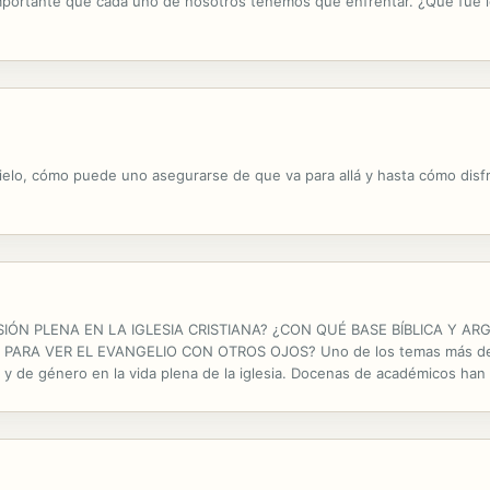
portante que cada uno de nosotros tenemos que enfrentar. ¿Qué fue lo 
 cielo, cómo puede uno asegurarse de que va para allá y hasta cómo disfru
IÓN PLENA EN LA IGLESIA CRISTIANA? ¿CON QUÉ BASE BÍBLICA Y 
 PARA VER EL EVANGELIO CON OTROS OJOS? Uno de los temas más deba
es y de género en la vida plena de la iglesia. Docenas de académicos h
usión LGBTIQ+, basados en la lectura contextual de los seis pasajes bíbl