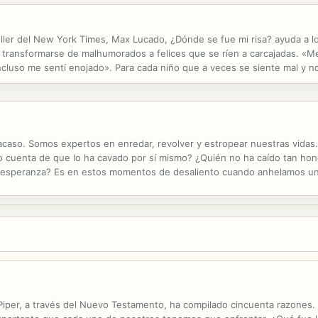
seller del New York Times, Max Lucado, ¿Dónde se fue mi risa? ayuda a 
 transformarse de malhumorados a felices que se ríen a carcajadas. «
ncluso me sentí enojado». Para cada niño que a veces se siente mal y n
gativas de una manera encantadora. Una perfecta lectura en voz alta,...
caso. Somos expertos en enredar, revolver y estropear nuestras vidas.
o cuenta de que lo ha cavado por sí mismo? ¿Quién no ha caído tan hond
 esperanza? Es en estos momentos de desaliento cuando anhelamos un
 conmovedor como una historia que hable de segundas oportunidades. Un
 Piper, a través del Nuevo Testamento, ha compilado cincuenta razones.