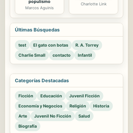
populismo
Charlotte Link
Marcos Aguinis
Últimas Búsquedas
test
El gato con botas
R. A. Torrey
Charlie Small
contacto
Infantil
Categorías Destacadas
Ficción
Educación
Juvenil Ficción
Economía y Negocios
Religión
Historia
Arte
Juvenil No Ficción
Salud
Biografía