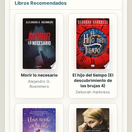
Libros Recomendados
tema de la diversidad lingüística
andaluza, sobre el que tantas
páginas se han escrito en la
lingüística descriptiva
contemporánea. No obstante, rompe
con varios tópicos más que
asentados en esa tradición. De un
lado, se adscribe, sin ambages a la
sociolingüística...
Morir lo necesario
El hijo del tiempo (El
descubrimiento de
Alejandro G.
las brujas 4)
Roemmers
Deborah Harkness