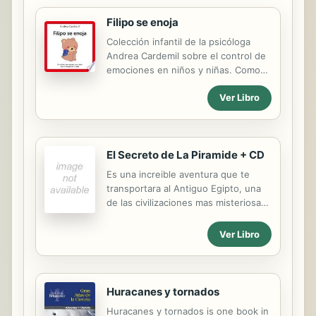
Filipo se enoja
Colección infantil de la psicóloga
Andrea Cardemil sobre el control de
emociones en niños y niñas. Como
todos los niños y niñas, Filipo a
Ver Libro
veces se enoja. A veces puede ser
un enojo chiquito que se le pasa
rápido, y en otras uno tan grande
que demora en calmarse. Descubre
El Secreto de La Piramide + CD
cómo mamá y papá oso lo ayudan.
Es una increible aventura que te
transportara al Antiguo Egipto, una
de las civilizaciones mas misteriosas
que han existido en la Historia. Laila,
Alex y Guiomar te ayudaran a
Ver Libro
descubrir algunos enigmas de ese
mundo fabuloso. Quieres ir con ellos
? Te gustaria conocer el poder
magico de los antiguos egipcios ?
Huracanes y tornados
Huracanes y tornados is one book in