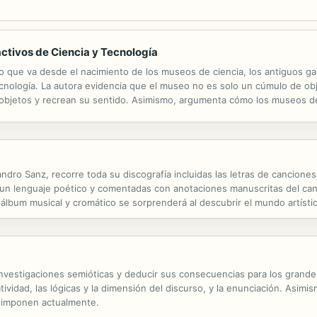
activos de Ciencia y Tecnología
do que va desde el nacimiento de los museos de ciencia, los antiguos ga
cnología. La autora evidencia que el museo no es solo un cúmulo de ob
s objetos y recrean su sentido. Asimismo, argumenta cómo los museos de
a ciencia, cuáles son las consecuencias sociales y ambientales de las in
jandro Sanz, recorre toda su discografía incluidas las letras de cancio
n un lenguaje poético y comentadas con anotaciones manuscritas del can
álbum musical y cromático se sorprenderá al descubrir el mundo artísti
ujos y pinturas que acompañan a las composiciones. Un recorrido en el qu
nvestigaciones semióticas y deducir sus consecuencias para los grandes t
tividad, las lógicas y la dimensión del discurso, y la enunciación. Asimis
e imponen actualmente.