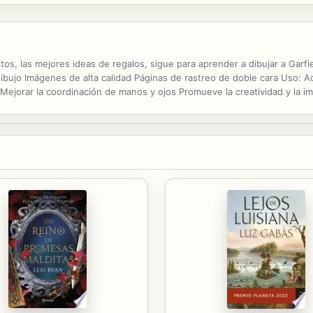
tos, las mejores ideas de regalos, sigue para aprender a dibujar a Garfie
bujo Imágenes de alta calidad Páginas de rastreo de doble cara Uso: Ac
ia Mejorar la coordinación de manos y ojos Promueve la creatividad y la i
entos negativos El hobby se puede hacer en cualquier lugar...