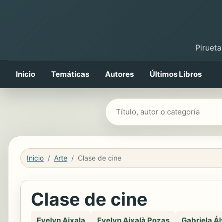
Pirueta
Inicio
Temáticas
Autores
Últimos Libros
Buscar libros
Inicio
Arte
Clase de cine
Clase de cine
Evelyn Aixala
Evelyn Aixalà Pozas
Gabriela Á