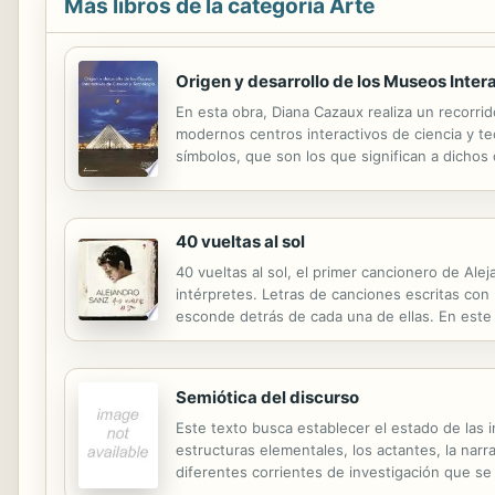
Más libros de la categoría Arte
Origen y desarrollo de los Museos Inter
En esta obra, Diana Cazaux realiza un recorri
modernos centros interactivos de ciencia y te
símbolos, que son los que significan a dicho
problematización de las diversas visiones de l
40 vueltas al sol
40 vueltas al sol, el primer cancionero de Ale
intérpretes. Letras de canciones escritas co
esconde detrás de cada una de ellas. En este 
Alejandro Sanz, autor de las fotografías, dib
Semiótica del discurso
Este texto busca establecer el estado de las i
estructuras elementales, los actantes, la narra
diferentes corrientes de investigación que s